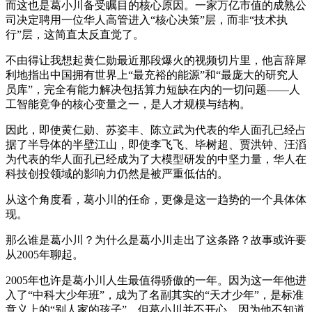
而这也是葛小川备受瞩目的核心原因。一家万亿市值的成熟公
司决定聘用一位华人高管进入“核心决策”层，而非“技术执
行”层，这简直太反直觉了。
不由得让我想起黄仁勋最近那段爆火的视频切片里，他言辞犀
利地指出中国拥有世界上“最充裕的能源”和“最庞大的研究人
员库”，完全有能力解决包括算力短缺在内的一切问题——人
工智能竞争的核心变量之一，是人才规模与结构。
因此，即使黄仁勋、苏姿丰、陈立武为代表的华人面孔已经占
据了半导体的半壁江山，即使李飞飞、毕树超、贾洪钟、汪滔
为代表的华人面孔已经成为了大模型研发的中坚力量，华人在
科技创投领域的影响力仍然是被严重低估的。
从这个角度看，葛小川的任命，更像是这一趋势的一个具体体
现。
那么谁是葛小川？为什么是葛小川走出了这条路？故事或许要
从2005年聊起。
2005年也许是葛小川人生最值得骄傲的一年。因为这一年他进
入了“中科大少年班”，成为了名副其实的“天才少年”，是标准
意义上的“别人家的孩子”。但葛小川并不开心，因为他不知道