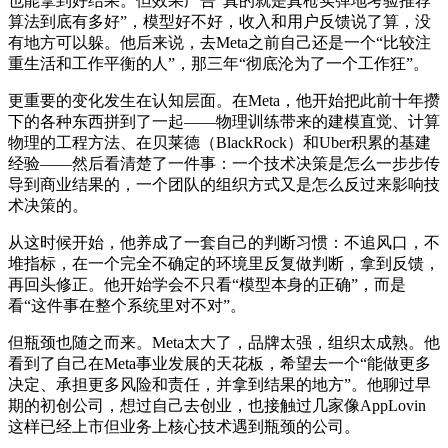
也能拿到好结果。但效果广告“真的就是真枪实弹地考验推荐
算法到底有多好”，模型好不好，收入和用户反馈说了算，没
有地方可以躲。他后来说，去Meta之前自己还是一个“比较注
重生活和工作平衡的人”，那三年“彻底沦为了一个工作狂”。
更重要的变化发生在认知层面。在Meta，他开始把此前十年攒
下的各种东西拼到了一起——物理训练带来的建模直觉、计算
物理的工程方法、在贝莱德（BlackRock）和Uber积累的基建
经验——然后看清楚了一件事：一个技术决策是怎么一步步传
导到商业结果的，一个团队的组织方式又是怎么反过来影响技
术决策的。
从这时候开始，他养成了一套自己的判断习惯：不追风口，不
堆指标，在一个完全不确定的环境里反复做判断，拿到反馈，
再回头修正。他开始学会不只看“模型本身的正确”，而是
看“这件事在整个系统里对不对”。
但瓶颈也随之而来。Meta太大了，品牌太强，组织太成熟。他
看到了自己在Meta事业发展的天花板，希望去一个“能做更多
决定、承担更多风险和责任，并拿到结果的地方”。他聊过早
期的初创公司，想过自己去创业，也接触过几家像AppLovin
这样已经上市但业务上核心技术遇到瓶颈的公司。