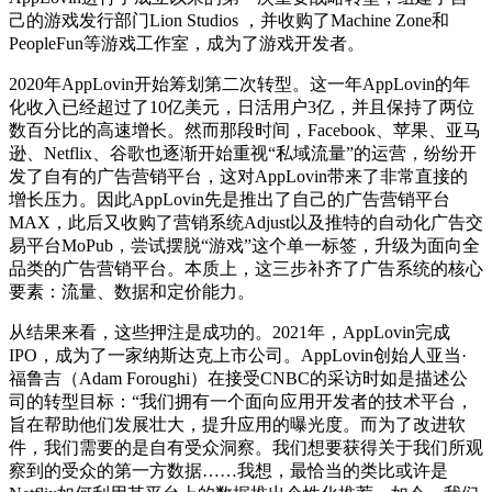
己的游戏发行部门Lion Studios ，并收购了Machine Zone和
PeopleFun等游戏工作室，成为了游戏开发者。
2020年AppLovin开始筹划第二次转型。这一年AppLovin的年
化收入已经超过了10亿美元，日活用户3亿，并且保持了两位
数百分比的高速增长。然而那段时间，Facebook、苹果、亚马
逊、Netflix、谷歌也逐渐开始重视“私域流量”的运营，纷纷开
发了自有的广告营销平台，这对AppLovin带来了非常直接的
增长压力。因此AppLovin先是推出了自己的广告营销平台
MAX，此后又收购了营销系统Adjust以及推特的自动化广告交
易平台MoPub，尝试摆脱“游戏”这个单一标签，升级为面向全
品类的广告营销平台。本质上，这三步补齐了广告系统的核心
要素：流量、数据和定价能力。
从结果来看，这些押注是成功的。2021年，AppLovin完成
IPO，成为了一家纳斯达克上市公司。AppLovin创始人亚当·
福鲁吉（Adam Foroughi）在接受CNBC的采访时如是描述公
司的转型目标：“我们拥有一个面向应用开发者的技术平台，
旨在帮助他们发展壮大，提升应用的曝光度。而为了改进软
件，我们需要的是自有受众洞察。我们想要获得关于我们所观
察到的受众的第一方数据……我想，最恰当的类比或许是