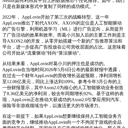
Netflix如何利用其平台上的数据推出个性化推荐。如今，我们
只是在新媒体形式中复制了同样的成功模式。”
2022年， AppLovin开始了第三次的战略转型。这一年
AppLovin推出了初代AXON。AXON的定位是人工智能驱动
的广告引擎，利用机器学习（ML）进行广告定向，从而提升
了广告活动的效果和效率。而葛小川加入后的主要工作则是主
导AXON2.0的开发，从零开始搭建一个新的广告推荐算法和
平台，进一步提高广告投放在公司营收层面的占比。这意味着
公司开始从“流量驱动”转向“算法驱动”。
从结果来看，AppLovin对葛小川的押注也是成功的。
AppLovin在当地时间2026年5月6日公布的最新财报中透露，
在过去一个财年AppLovin的营收增长远超预期，净利润增长
至12.06亿美元，同比上涨达到109%。参考今年3月公布的上
一份财报显示，其中Axon2.0为核心的人工智能驱动业务创造
了8.36亿美元的净利润，较去年同期增长92%。基于这样的表
现，AppLovin正在推动大获成功的Axon2.0引擎应用到汽车、
保险等非游戏领域当中，以激活更大的市场潜力。
在这一前提下，如果AppLovin想要继续保持人工智能业务方
面的竞争力，继续推动AppLovin向一个不拘泥于游戏的全品