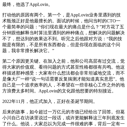
最终，他选了AppLovin。
打动他的原因有两个。第一个，是AppLovin业务里遇到的技
术瓶颈正好是他最擅长的。面试的时候，他问当时的CTO一
个最简单的问题：“你们现在最大的痛点是什么？”对方花了五
分钟跟他解释当时算法里遇到的种种痛点，想解决的问题解决
不了，想达到的效果达不到。听完之后他跟对方说：“我的技
能是有限的，不是所有东西都会，但是你现在面临的这个问
题，我非常擅长解决它。”
第二个原因更关键。在加入之前，他和公司高层有过交流，觉
得大家的价值观、看待问题的方式甚至性格都很有共鸣。他这
样描述那种感受：大家有什么想法都会非常坦诚地交流，而不
是像大厂一样“说一句话需要反复揣测才能知道真实意思”。他
自己是一个追求效率的人，不希望在一些非核心工作之外的地
方浪费太多时间。AppLovin的文化跟他想要的特别接近。
2022年11月，他正式加入，正好在圣诞节期间。
后来的故事，如今超过一万亿元的市值已经给出了回答。但葛
小川自己在访谈里说过一段话，或许更能解释这三年到底发生
了什么。他说，大家总以为完成一件很难的事，背后一定有一