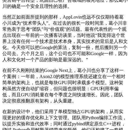
类营销平台转型，巩固自己在广告领域的领先地位，那么葛小
川的确是一个安全且理性的选择。
当然正如前面所提到的那样，AppLovin也远不仅仅期待着葛
小川成为“技术带头人”。在过去的很长一段时间里，葛小川非
常热衷于思考“团队”与“价值观”的话题。最有代表性的一个观
点出现在一年前的一次播客访谈里，当时他说“我觉得这个世
界上没有任何一个技术是技术本身，其实技术的背后是人和文
化。今天你可以把Google的算法，复制一份，然后搬到另一个
公司去。六个月之后，这个公司也不可能和Google一样，因为
人和文化对一个产品的影响是最深远的。”
在前不久刚刚结束的Google Next上，葛小川也分享了这样一
个案例：一年前，Axon2.0的模型推理系统还建立在一个相对
简单的架构上，也就是每块GPU同时承载多个模型。这种架
构虽然方便自动扩缩容，但问题也很明显：GPU利用率偏
低，而且GPU消耗量在每个季度之间快速增长。因此，团队
决定彻底推翻原有架构，从头重建。
在新的设计中，他们采用了单模型独占GPU的架构，从而实
现更好的缓存优化和上下文管理。团队用Python编排工作流，
以提升实验和迭代效率；同时通过pybind绑定原生C++进程，
绕过 Python全局解释器锁带来的瓶颈。他们还构建了一套模