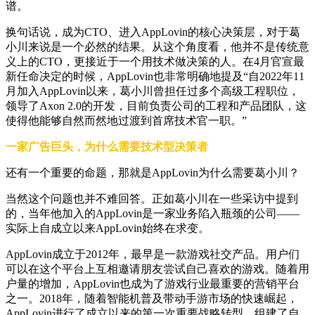
谱。
换句话说，成为CTO、进入AppLovin的核心决策层，对于葛
小川来说是一个必然的结果。从这个角度看，他并不是传统意
义上的CTO，更接近于一个用技术做决策的人。在4月官宣最
新任命决定的时候，AppLovin也非常明确地提及“自2022年11
月加入AppLovin以来，葛小川曾担任过多个高级工程职位，
领导了Axon 2.0的开发，目前负责公司的工程和产品团队，这
使得他能够自然而然地过渡到首席技术官一职。”
一家广告巨头，为什么需要技术型决策者
还有一个重要的命题，那就是AppLovin为什么需要葛小川？
当然这个问题也并不难回答。正如葛小川在一些采访中提到
的，当年他加入的AppLovin是一家业务陷入瓶颈的公司——
实际上自成立以来AppLovin始终在求变。
AppLovin成立于2012年，最早是一款游戏社交产品。用户们
可以在这个平台上互相邀请朋友尝试自己喜欢的游戏。随着用
户量的增加，AppLovin也成为了游戏行业最重要的营销平台
之一。2018年，随着智能机普及带动手游市场的快速崛起，
AppLovin进行了成立以来的第一次重要战略转型，组建了自