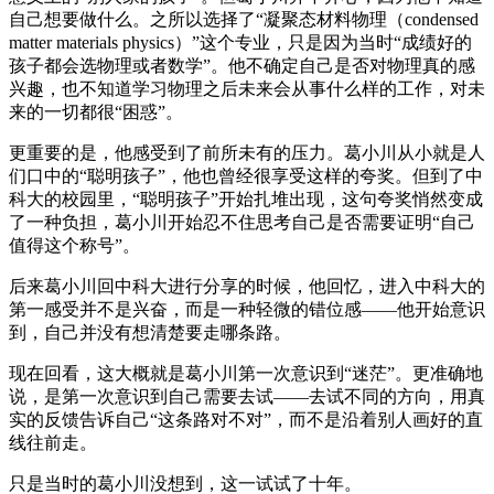
自己想要做什么。之所以选择了“凝聚态材料物理（condensed
matter materials physics）”这个专业，只是因为当时“成绩好的
孩子都会选物理或者数学”。他不确定自己是否对物理真的感
兴趣，也不知道学习物理之后未来会从事什么样的工作，对未
来的一切都很“困惑”。
更重要的是，他感受到了前所未有的压力。葛小川从小就是人
们口中的“聪明孩子”，他也曾经很享受这样的夸奖。但到了中
科大的校园里，“聪明孩子”开始扎堆出现，这句夸奖悄然变成
了一种负担，葛小川开始忍不住思考自己是否需要证明“自己
值得这个称号”。
后来葛小川回中科大进行分享的时候，他回忆，进入中科大的
第一感受并不是兴奋，而是一种轻微的错位感——他开始意识
到，自己并没有想清楚要走哪条路。
现在回看，这大概就是葛小川第一次意识到“迷茫”。更准确地
说，是第一次意识到自己需要去试——去试不同的方向，用真
实的反馈告诉自己“这条路对不对”，而不是沿着别人画好的直
线往前走。
只是当时的葛小川没想到，这一试试了十年。