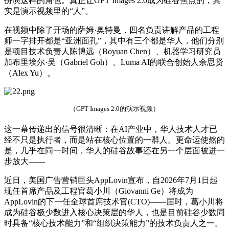
扮演这样的角色。真正让GPT Images 2.0成为硅谷焦点的，其
实是演示视频里的“人”。
在视频中除了开场的萨姆·奥特曼，四名负责讲解产品的工程
师一字排开都是“亚洲面孔”，其中有三个都是华人，他们分别
是项目技术负责人陈博远（Boyuan Chen）、机器学习研究员
加布里埃尔·吴（Gabriel Goh）、Luma AI的联合创始人余思贤
（Alex Yu）。
（GPT Images 2.0的演示视频）
这一幕传递出的信号很清晰：在AI产业中，华人技术人才已
经不只是执行者，而是站在核心位置的一群人。更命运使然的
是，几乎在同一时间，华人的硅谷故事还在另一个层面被进一
步放大——
近日，美国广告营销巨头AppLovin宣布，自2026年7月1日起
现任首席产品及工程官葛小川（Giovanni Ge）将成为
AppLovin的下一任全球首席技术官(CTO)——届时，葛小川将
成为硅谷极少数进入核心决策层的华人，也是目前硅谷少数同
时具备“核心技术能力”和“组织决策能力”的技术负责人之一。