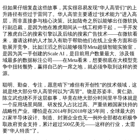
但如果仔细复盘这些故事，其实很容易发现“华人高管们”的上
升路径有些过于雷同了。华人高管主要通过“技术能力”进入高
层，而非直接参与核心决策。比如陆奇之所以能够出任微软执
行副总裁，是因为他在雅虎期间从一线工程师干起，一手开发
了雅虎自己的搜索引擎以及后续的搜索广告技术——在微软看
来，邀请这样的人才加入有助于帮助他们在线上业务方面和谷
歌展开竞争。比如汪滔之所以能够领导Meta超级智能实验室，
是因为其一手创建的Scale AI，是目前用户数量最大、涉及领
域最多的数据标注公司——在Meta看来，想要彻底在大模型竞
争中扭转颓势，赢得自己的一席之地，就必须争取到这样的资
源。
聪明、勤奋、专注，愿意啃下“难但有开创性”的技术领域，这
就是绝大部分华人高管何以为“高管”。饶是苏姿丰、黄仁勋、
陈立武也绕不开这层叙事，毕竟在绝大部分时间里半导体就是
一个应用场景局限、研发投入占比过高、严重依赖国家扶持的
战略性产业。哪怕是在2014年到2018年这5年间，全球最大的
21家半导体设计、制造、封测企业也无一例外全部都在积极争
取政府资金支持，累计超过500亿美元——这样的行业，太需
要“华人特质”了。