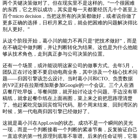
两个关键决策做对了。但在现实里不是这样的。“一个很困难
的东西，它之所以成功，其实是每一天都要经历几十个甚至上
百个micro decision，当把这所有的决策都做好，或者说你做了
更多正确的选择，日积月累之后，就会把困难的问题解决得比
别人更好。”
从这个阶段开始，葛小川的能力不再只是“把技术做好”，而是
在不确定中做判断，并让判断转化为结果。这也是为什么他能
够从技术角色，走到真正参与公司决策的位置。
还有一个场景，或许能说明这家公司的做事方式。去年5月，
团队正在讨论要不要启动电商业务，其中涉及一个核心技术问
题——归因引擎该怎么设计。当时葛小川和CTO、负责数据
的VP正好在拉斯维加斯参加Google的一个会议。三个人在酒
店餐厅吃早饭，等餐间隙，就开始讨论这个问题。手边没有草
稿纸，就拿起餐巾纸在上面画图，菜上来之前把思路理清楚
了。他赶紧吃完饭回宾馆写代码。那个周末结束、回到湾区的
时候，第一代电商归因引擎已经做好了。
这就是葛小川在AppLovin的状态。成功不是一个瞬间的灵光
一现，而是一个判断接着一个判断的紧凑节奏，反复验证自己
一直追求的第一性原理到底靠不靠谱。后来的任命证明，它靠