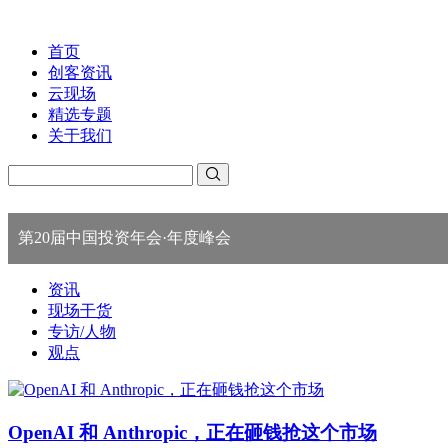
首页
创客资讯
云现场
精选专题
关于我们
第20届中国投资年会·年度峰会
资讯
现场干货
专访/人物
观点
OpenAI 和 Anthropic，正在砸钱抢这个市场