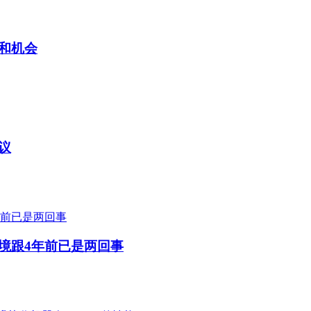
和机会
议
境跟4年前已是两回事