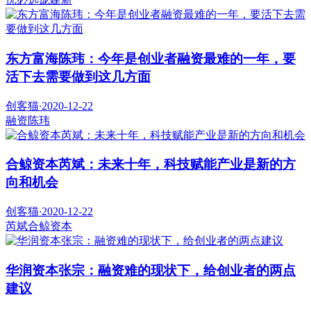
东方富海陈玮：今年是创业者融资最难的一年，要
活下去需要做到这几方面
创客猫
·
2020-12-22
融资
陈玮
合鲸资本芮斌：未来十年，科技赋能产业是新的方
向和机会
创客猫
·
2020-12-22
芮斌
合鲸资本
华润资本张宗：融资难的现状下，给创业者的两点
建议