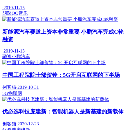
·
2019-11-15
胡琛
QQ音乐
新能源汽车赛道上资本非常重要 小鹏汽车完成C轮
融资
·
2019-11-13
融资
小鹏汽车
中国工程院院士邬贺铨：5G开启互联网的下半场
创客猫
·
2019-10-31
5G
物联网
优必选科技庞建新：智能机器人是新基建的新载体
创客猫
·
2020-12-23
优必选
庞建新