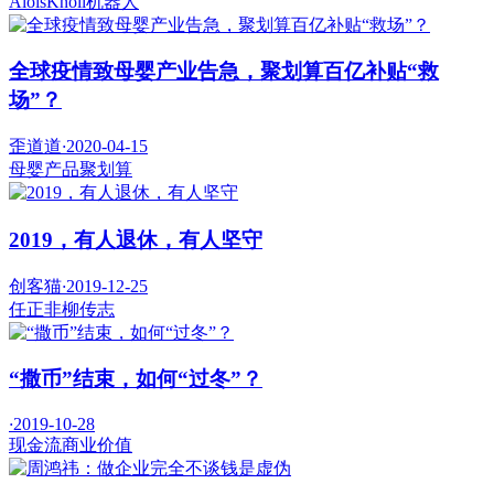
AloisKnoll
机器人
全球疫情致母婴产业告急，聚划算百亿补贴“救
场”？
歪道道
·
2020-04-15
母婴产品
聚划算
2019，有人退休，有人坚守
创客猫
·
2019-12-25
任正非
柳传志
“撒币”结束，如何“过冬”？
·
2019-10-28
现金流
商业价值