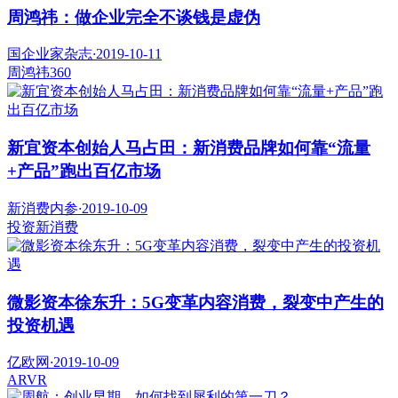
周鸿祎：做企业完全不谈钱是虚伪
国企业家杂志
·
2019-10-11
周鸿祎
360
新宜资本创始人马占田：新消费品牌如何靠“流量
+产品”跑出百亿市场
新消费内参
·
2019-10-09
投资
新消费
微影资本徐东升：5G变革内容消费，裂变中产生的
投资机遇
亿欧网
·
2019-10-09
AR
VR