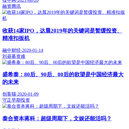
投中网
·
2021-08-26
融资
腾讯
收获14家IPO，达晨2019年的关键词是暂缓投资、
精准扣扳机
融中财经
·
2020-01-14
刘昼
募资难
盛希泰：80后、90后、00后的欲望是中国经济最大
的未来
创客猫
·
2020-01-09
守正
早期投资
泰合资本蒋科：超级周期下，文娱还能活吗？