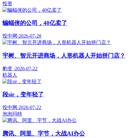
投资
蝙蝠侠的公司，40亿卖了
投中网
·
2026-07-28
宇树、智元开进商场，人形机器人开始拼门店？
豹变
·
2026-07-22
机器人
段sir，变年轻了
投中网
·
2026-07-22
泡泡玛特
腾讯、阿里、字节，大战AI办公