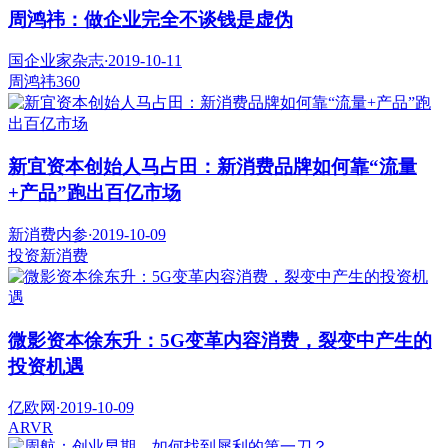
周鸿祎：做企业完全不谈钱是虚伪
国企业家杂志
·
2019-10-11
周鸿祎
360
新宜资本创始人马占田：新消费品牌如何靠“流量
+产品”跑出百亿市场
新消费内参
·
2019-10-09
投资
新消费
微影资本徐东升：5G变革内容消费，裂变中产生的
投资机遇
亿欧网
·
2019-10-09
AR
VR