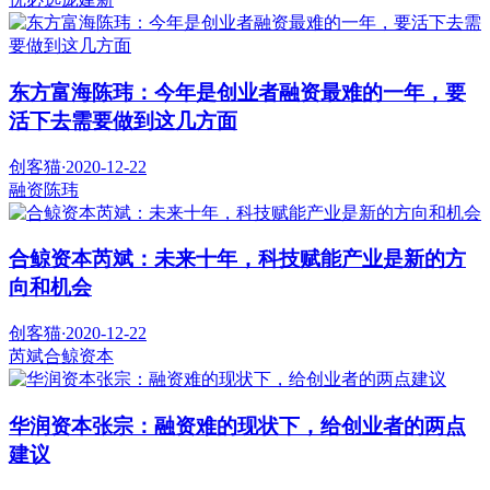
东方富海陈玮：今年是创业者融资最难的一年，要
活下去需要做到这几方面
创客猫
·
2020-12-22
融资
陈玮
合鲸资本芮斌：未来十年，科技赋能产业是新的方
向和机会
创客猫
·
2020-12-22
芮斌
合鲸资本
华润资本张宗：融资难的现状下，给创业者的两点
建议