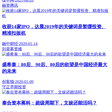
投中网
·
2021-08-26
融资
腾讯
收获14家IPO，达晨2019年的关键词是暂缓投资、
精准扣扳机
融中财经
·
2020-01-14
刘昼
募资难
盛希泰：80后、90后、00后的欲望是中国经济最大
的未来
创客猫
·
2020-01-09
守正
早期投资
泰合资本蒋科：超级周期下，文娱还能活吗？