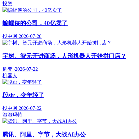
投资
蝙蝠侠的公司，40亿卖了
投中网
·
2026-07-28
宇树、智元开进商场，人形机器人开始拼门店？
豹变
·
2026-07-22
机器人
段sir，变年轻了
投中网
·
2026-07-22
泡泡玛特
腾讯、阿里、字节，大战AI办公