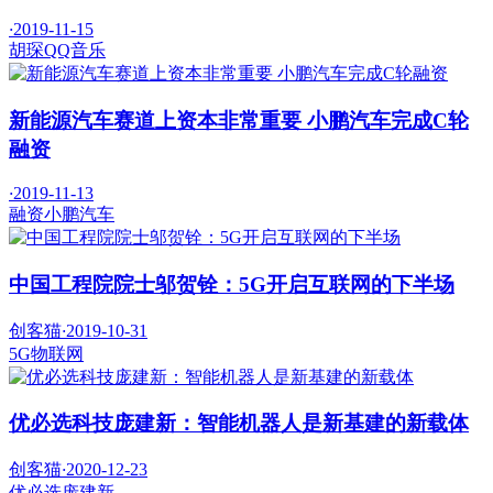
·
2019-11-15
胡琛
QQ音乐
新能源汽车赛道上资本非常重要 小鹏汽车完成C轮
融资
·
2019-11-13
融资
小鹏汽车
中国工程院院士邬贺铨：5G开启互联网的下半场
创客猫
·
2019-10-31
5G
物联网
优必选科技庞建新：智能机器人是新基建的新载体
创客猫
·
2020-12-23
优必选
庞建新