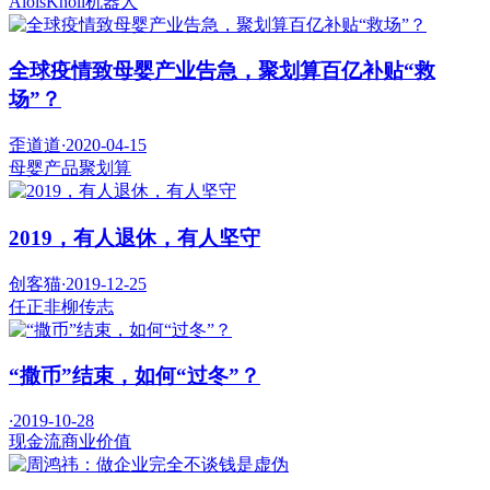
AloisKnoll
机器人
全球疫情致母婴产业告急，聚划算百亿补贴“救
场”？
歪道道
·
2020-04-15
母婴产品
聚划算
2019，有人退休，有人坚守
创客猫
·
2019-12-25
任正非
柳传志
“撒币”结束，如何“过冬”？
·
2019-10-28
现金流
商业价值