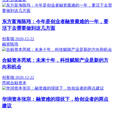
东方富海陈玮：今年是创业者融资最难的一年，要
活下去需要做到这几方面
创客猫
·
2020-12-22
融资
陈玮
合鲸资本芮斌：未来十年，科技赋能产业是新的方
向和机会
创客猫
·
2020-12-22
芮斌
合鲸资本
华润资本张宗：融资难的现状下，给创业者的两点
建议