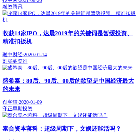
投中网
·
2021-08-26
融资
腾讯
收获14家IPO，达晨2019年的关键词是暂缓投资、
精准扣扳机
融中财经
·
2020-01-14
刘昼
募资难
盛希泰：80后、90后、00后的欲望是中国经济最大
的未来
创客猫
·
2020-01-09
守正
早期投资
泰合资本蒋科：超级周期下，文娱还能活吗？