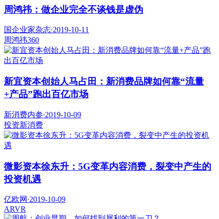
周鸿祎：做企业完全不谈钱是虚伪
国企业家杂志
·
2019-10-11
周鸿祎
360
新宜资本创始人马占田：新消费品牌如何靠“流量
+产品”跑出百亿市场
新消费内参
·
2019-10-09
投资
新消费
微影资本徐东升：5G变革内容消费，裂变中产生的
投资机遇
亿欧网
·
2019-10-09
AR
VR