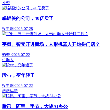
投资
蝙蝠侠的公司，40亿卖了
投中网
·
2026-07-28
宇树、智元开进商场，人形机器人开始拼门店？
豹变
·
2026-07-22
机器人
段sir，变年轻了
投中网
·
2026-07-22
泡泡玛特
腾讯、阿里、字节，大战AI办公