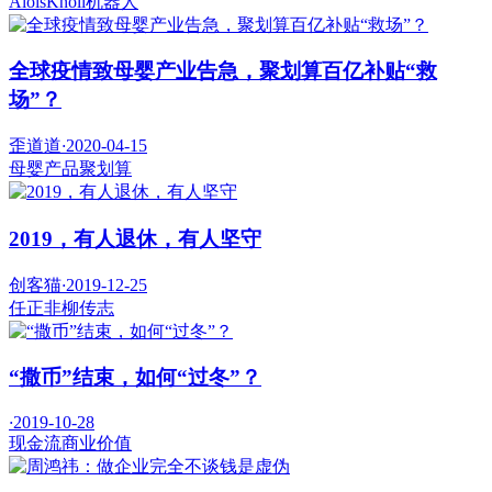
AloisKnoll
机器人
全球疫情致母婴产业告急，聚划算百亿补贴“救
场”？
歪道道
·
2020-04-15
母婴产品
聚划算
2019，有人退休，有人坚守
创客猫
·
2019-12-25
任正非
柳传志
“撒币”结束，如何“过冬”？
·
2019-10-28
现金流
商业价值