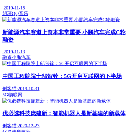
·
2019-11-15
胡琛
QQ音乐
新能源汽车赛道上资本非常重要 小鹏汽车完成C轮
融资
·
2019-11-13
融资
小鹏汽车
中国工程院院士邬贺铨：5G开启互联网的下半场
创客猫
·
2019-10-31
5G
物联网
优必选科技庞建新：智能机器人是新基建的新载体
创客猫
·
2020-12-23
优必选
庞建新