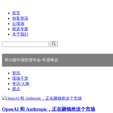
首页
创客资讯
云现场
精选专题
关于我们
第20届中国投资年会·年度峰会
资讯
现场干货
专访/人物
观点
OpenAI 和 Anthropic，正在砸钱抢这个市场