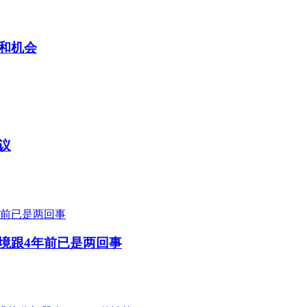
和机会
议
境跟4年前已是两回事