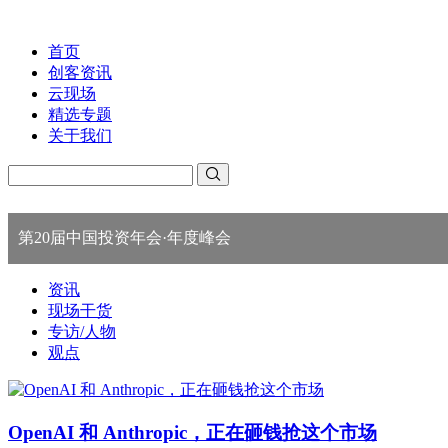
首页
创客资讯
云现场
精选专题
关于我们
第20届中国投资年会·年度峰会
资讯
现场干货
专访/人物
观点
OpenAI 和 Anthropic，正在砸钱抢这个市场