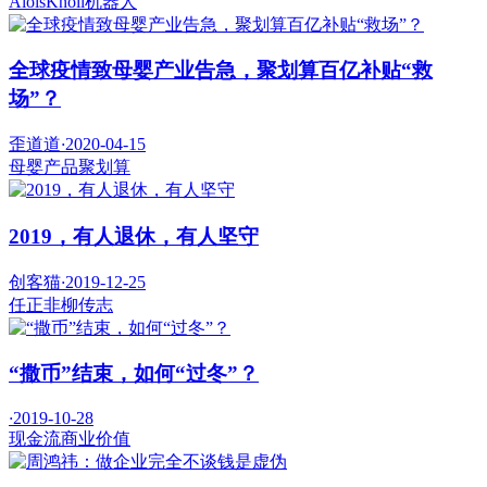
AloisKnoll
机器人
全球疫情致母婴产业告急，聚划算百亿补贴“救
场”？
歪道道
·
2020-04-15
母婴产品
聚划算
2019，有人退休，有人坚守
创客猫
·
2019-12-25
任正非
柳传志
“撒币”结束，如何“过冬”？
·
2019-10-28
现金流
商业价值