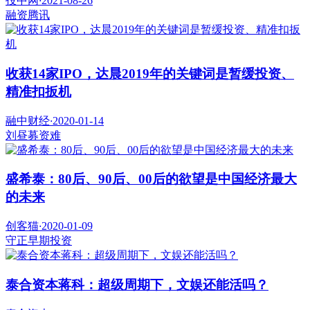
投中网
·
2021-08-26
融资
腾讯
收获14家IPO，达晨2019年的关键词是暂缓投资、
精准扣扳机
融中财经
·
2020-01-14
刘昼
募资难
盛希泰：80后、90后、00后的欲望是中国经济最大
的未来
创客猫
·
2020-01-09
守正
早期投资
泰合资本蒋科：超级周期下，文娱还能活吗？