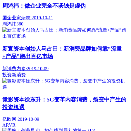
周鸿祎：做企业完全不谈钱是虚伪
国企业家杂志
·
2019-10-11
周鸿祎
360
新宜资本创始人马占田：新消费品牌如何靠“流量
+产品”跑出百亿市场
新消费内参
·
2019-10-09
投资
新消费
微影资本徐东升：5G变革内容消费，裂变中产生的
投资机遇
亿欧网
·
2019-10-09
AR
VR