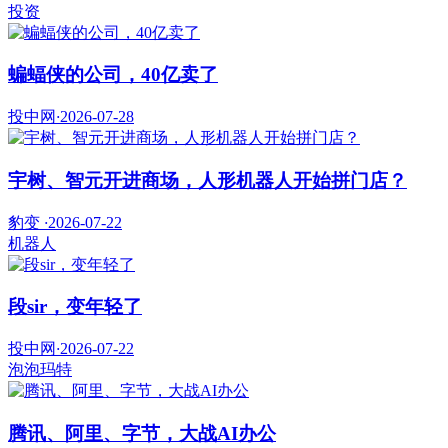
投资
蝙蝠侠的公司，40亿卖了
投中网
·
2026-07-28
宇树、智元开进商场，人形机器人开始拼门店？
豹变
·
2026-07-22
机器人
段sir，变年轻了
投中网
·
2026-07-22
泡泡玛特
腾讯、阿里、字节，大战AI办公