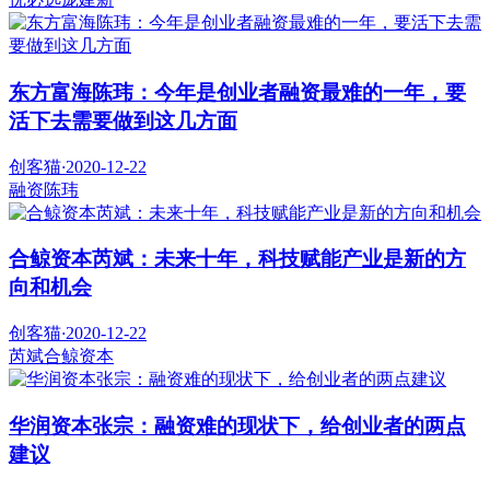
东方富海陈玮：今年是创业者融资最难的一年，要
活下去需要做到这几方面
创客猫
·
2020-12-22
融资
陈玮
合鲸资本芮斌：未来十年，科技赋能产业是新的方
向和机会
创客猫
·
2020-12-22
芮斌
合鲸资本
华润资本张宗：融资难的现状下，给创业者的两点
建议