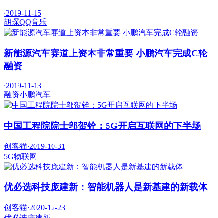
·
2019-11-15
胡琛
QQ音乐
新能源汽车赛道上资本非常重要 小鹏汽车完成C轮
融资
·
2019-11-13
融资
小鹏汽车
中国工程院院士邬贺铨：5G开启互联网的下半场
创客猫
·
2019-10-31
5G
物联网
优必选科技庞建新：智能机器人是新基建的新载体
创客猫
·
2020-12-23
优必选
庞建新