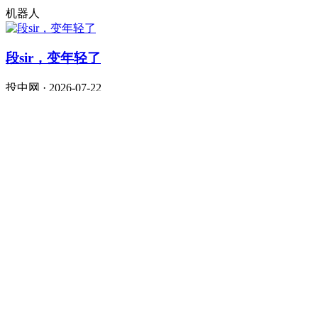
机器人
段sir，变年轻了
投中网 · 2026-07-22
泡泡玛特
腾讯、阿里、字节，大战AI办公
定焦One · 2026-07-22
拯救大兵张坤
虎嗅APP · 2026-07-09