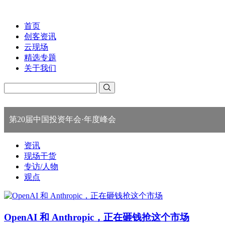
首页
创客资讯
云现场
精选专题
关于我们
第20届中国投资年会·年度峰会
资讯
现场干货
专访/人物
观点
OpenAI 和 Anthropic，正在砸钱抢这个市场