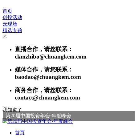
首页
创投活动
云现场
精选专题
直播合作，请您联系：
ckmzhibo@chuangkem.com
媒体合作，请您联系：
baodao@chuangkem.com
商务合作，请您联系：
contact@chuangkem.com
我知道了
第20届中国投资年会·年度峰会
首页