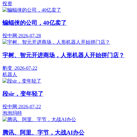
投资
蝙蝠侠的公司，40亿卖了
投中网
·
2026-07-28
宇树、智元开进商场，人形机器人开始拼门店？
豹变
·
2026-07-22
机器人
段sir，变年轻了
投中网
·
2026-07-22
泡泡玛特
腾讯、阿里、字节，大战AI办公