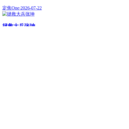
定焦One
·
2026-07-22
拯救大兵张坤
虎嗅APP
·
2026-07-09
刚刚，新晋千亿女首富去港交所敲钟了
投中网
·
2026-07-09
“全系列智能机器人第一股”， 上市了
投中网
·
2026-07-09
腾讯投资郑渊洁，皮皮鲁居然融资5轮了