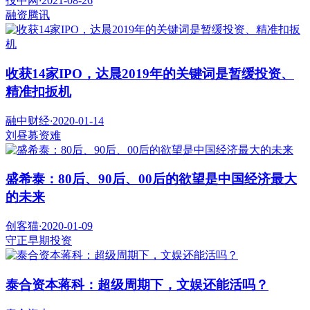
投中网
·
2021-08-26
融资
腾讯
收获14家IPO，达晨2019年的关键词是暂缓投资、
精准扣扳机
融中财经
·
2020-01-14
刘昼
募资难
盛希泰：80后、90后、00后的欲望是中国经济最大
的未来
创客猫
·
2020-01-09
守正
早期投资
泰合资本蒋科：超级周期下，文娱还能活吗？