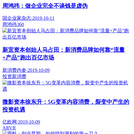
周鸿祎：做企业完全不谈钱是虚伪
国企业家杂志
·
2019-10-11
周鸿祎
360
新宜资本创始人马占田：新消费品牌如何靠“流量
+产品”跑出百亿市场
新消费内参
·
2019-10-09
投资
新消费
微影资本徐东升：5G变革内容消费，裂变中产生的
投资机遇
亿欧网
·
2019-10-09
AR
VR