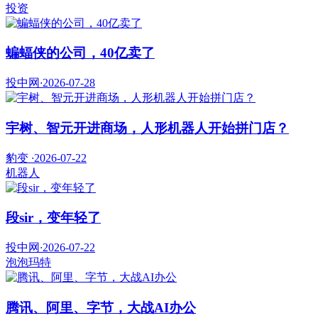
投资
蝙蝠侠的公司，40亿卖了
投中网
·
2026-07-28
宇树、智元开进商场，人形机器人开始拼门店？
豹变
·
2026-07-22
机器人
段sir，变年轻了
投中网
·
2026-07-22
泡泡玛特
腾讯、阿里、字节，大战AI办公