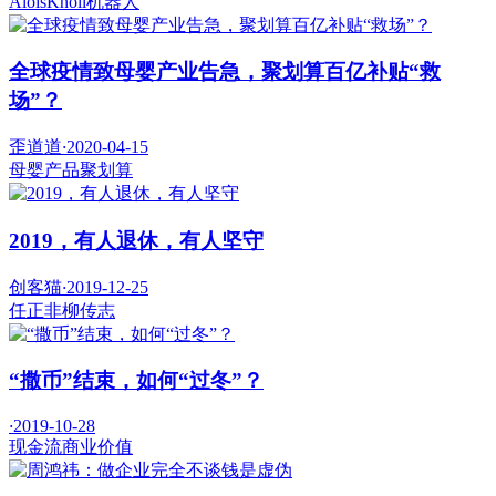
AloisKnoll
机器人
全球疫情致母婴产业告急，聚划算百亿补贴“救
场”？
歪道道
·
2020-04-15
母婴产品
聚划算
2019，有人退休，有人坚守
创客猫
·
2019-12-25
任正非
柳传志
“撒币”结束，如何“过冬”？
·
2019-10-28
现金流
商业价值