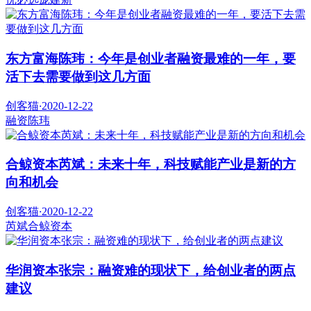
东方富海陈玮：今年是创业者融资最难的一年，要
活下去需要做到这几方面
创客猫
·
2020-12-22
融资
陈玮
合鲸资本芮斌：未来十年，科技赋能产业是新的方
向和机会
创客猫
·
2020-12-22
芮斌
合鲸资本
华润资本张宗：融资难的现状下，给创业者的两点
建议