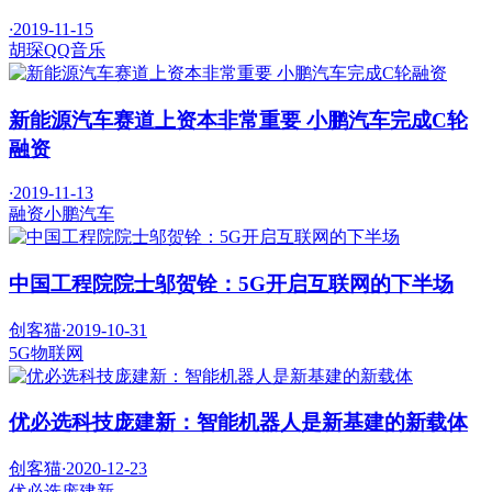
·
2019-11-15
胡琛
QQ音乐
新能源汽车赛道上资本非常重要 小鹏汽车完成C轮
融资
·
2019-11-13
融资
小鹏汽车
中国工程院院士邬贺铨：5G开启互联网的下半场
创客猫
·
2019-10-31
5G
物联网
优必选科技庞建新：智能机器人是新基建的新载体
创客猫
·
2020-12-23
优必选
庞建新