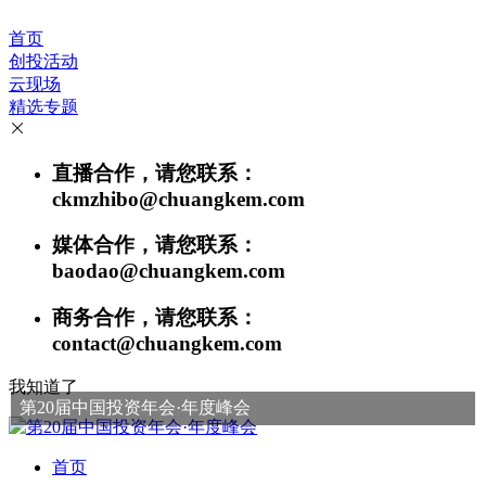
首页
创投活动
云现场
精选专题
直播合作，请您联系：
ckmzhibo@chuangkem.com
媒体合作，请您联系：
baodao@chuangkem.com
商务合作，请您联系：
contact@chuangkem.com
我知道了
第20届中国投资年会·年度峰会
首页