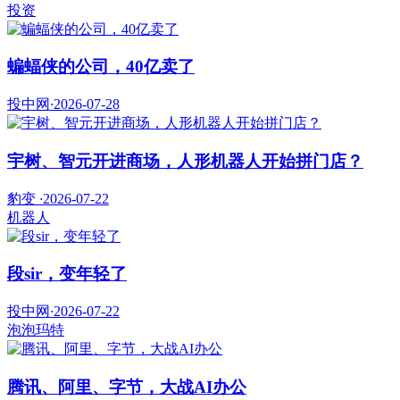
投资
蝙蝠侠的公司，40亿卖了
投中网
·
2026-07-28
宇树、智元开进商场，人形机器人开始拼门店？
豹变
·
2026-07-22
机器人
段sir，变年轻了
投中网
·
2026-07-22
泡泡玛特
腾讯、阿里、字节，大战AI办公