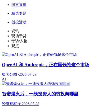
图文直播
精选专题
创投活动
资讯
现场干货
专访/人物
观点
OpenAI 和 Anthropic，正在砸钱抢这个市场
极客公园
·
2026-07-28
AI
智谱爆火后，一线投资人的钱投向哪里
经济观察报
·
2026-07-28