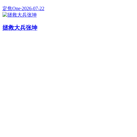
定焦One
·
2026-07-22
拯救大兵张坤
虎嗅APP
·
2026-07-09
刚刚，新晋千亿女首富去港交所敲钟了
投中网
·
2026-07-09
“全系列智能机器人第一股”， 上市了
投中网
·
2026-07-09
腾讯投资郑渊洁，皮皮鲁居然融资5轮了