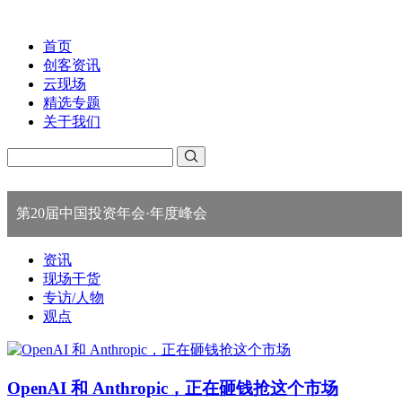
首页
创客资讯
云现场
精选专题
关于我们
第20届中国投资年会·年度峰会
资讯
现场干货
专访/人物
观点
OpenAI 和 Anthropic，正在砸钱抢这个市场