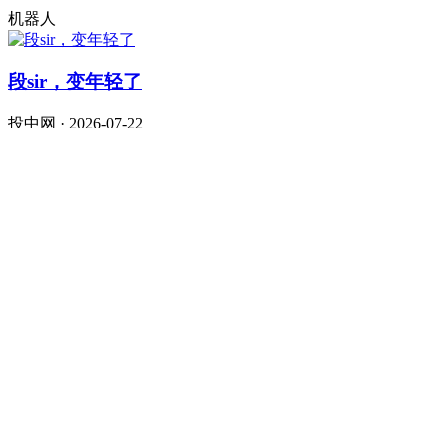
机器人
段sir，变年轻了
投中网 · 2026-07-22
泡泡玛特
腾讯、阿里、字节，大战AI办公
定焦One · 2026-07-22
拯救大兵张坤
虎嗅APP · 2026-07-09