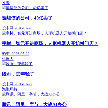
投资
蝙蝠侠的公司，40亿卖了
投中网
·
2026-07-28
宇树、智元开进商场，人形机器人开始拼门店？
豹变
·
2026-07-22
机器人
段sir，变年轻了
投中网
·
2026-07-22
泡泡玛特
腾讯、阿里、字节，大战AI办公