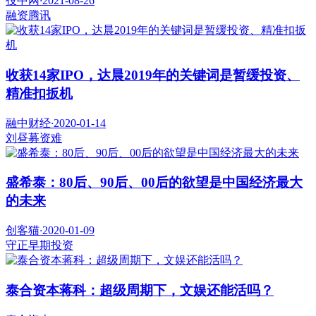
投中网
·
2021-08-26
融资
腾讯
收获14家IPO，达晨2019年的关键词是暂缓投资、
精准扣扳机
融中财经
·
2020-01-14
刘昼
募资难
盛希泰：80后、90后、00后的欲望是中国经济最大
的未来
创客猫
·
2020-01-09
守正
早期投资
泰合资本蒋科：超级周期下，文娱还能活吗？