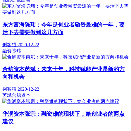
东方富海陈玮：今年是创业者融资最难的一年，要
活下去需要做到这几方面
创客猫
·
2020-12-22
融资
陈玮
合鲸资本芮斌：未来十年，科技赋能产业是新的方
向和机会
创客猫
·
2020-12-22
芮斌
合鲸资本
华润资本张宗：融资难的现状下，给创业者的两点
建议