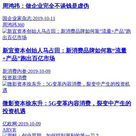
周鸿祎：做企业完全不谈钱是虚伪
国企业家杂志
·
2019-10-11
周鸿祎
360
新宜资本创始人马占田：新消费品牌如何靠“流量
+产品”跑出百亿市场
新消费内参
·
2019-10-09
投资
新消费
微影资本徐东升：5G变革内容消费，裂变中产生的
投资机遇
亿欧网
·
2019-10-09
AR
VR