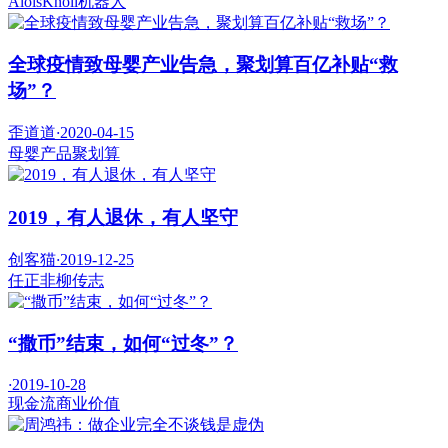
AloisKnoll
机器人
全球疫情致母婴产业告急，聚划算百亿补贴“救
场”？
歪道道
·
2020-04-15
母婴产品
聚划算
2019，有人退休，有人坚守
创客猫
·
2019-12-25
任正非
柳传志
“撒币”结束，如何“过冬”？
·
2019-10-28
现金流
商业价值