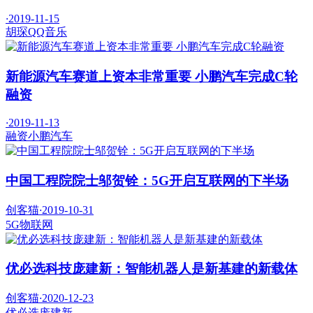
·
2019-11-15
胡琛
QQ音乐
新能源汽车赛道上资本非常重要 小鹏汽车完成C轮
融资
·
2019-11-13
融资
小鹏汽车
中国工程院院士邬贺铨：5G开启互联网的下半场
创客猫
·
2019-10-31
5G
物联网
优必选科技庞建新：智能机器人是新基建的新载体
创客猫
·
2020-12-23
优必选
庞建新