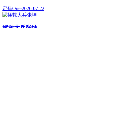
定焦One
·
2026-07-22
拯救大兵张坤
虎嗅APP
·
2026-07-09
刚刚，新晋千亿女首富去港交所敲钟了
投中网
·
2026-07-09
“全系列智能机器人第一股”， 上市了
投中网
·
2026-07-09
腾讯投资郑渊洁，皮皮鲁居然融资5轮了