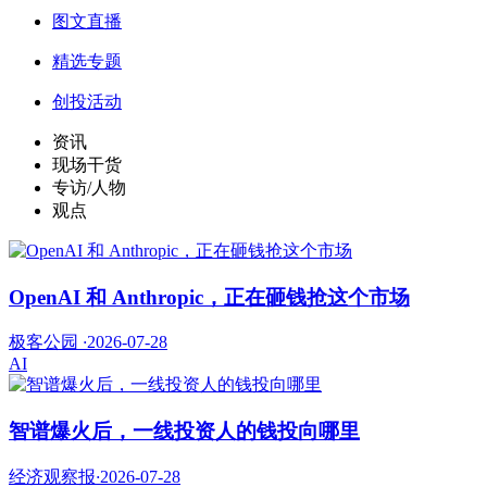
图文直播
精选专题
创投活动
资讯
现场干货
专访/人物
观点
OpenAI 和 Anthropic，正在砸钱抢这个市场
极客公园
·
2026-07-28
AI
智谱爆火后，一线投资人的钱投向哪里
经济观察报
·
2026-07-28