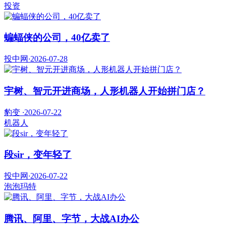
投资
蝙蝠侠的公司，40亿卖了
投中网
·
2026-07-28
宇树、智元开进商场，人形机器人开始拼门店？
豹变
·
2026-07-22
机器人
段sir，变年轻了
投中网
·
2026-07-22
泡泡玛特
腾讯、阿里、字节，大战AI办公