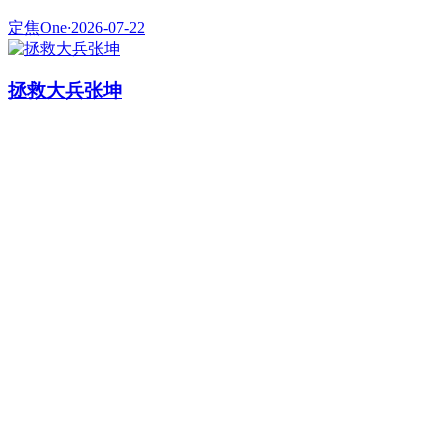
定焦One
·
2026-07-22
拯救大兵张坤
虎嗅APP
·
2026-07-09
刚刚，新晋千亿女首富去港交所敲钟了
投中网
·
2026-07-09
“全系列智能机器人第一股”， 上市了
投中网
·
2026-07-09
腾讯投资郑渊洁，皮皮鲁居然融资5轮了