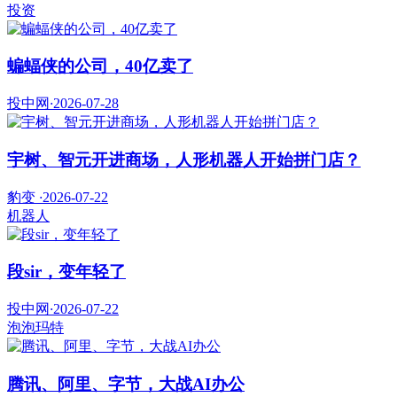
投资
蝙蝠侠的公司，40亿卖了
投中网
·
2026-07-28
宇树、智元开进商场，人形机器人开始拼门店？
豹变
·
2026-07-22
机器人
段sir，变年轻了
投中网
·
2026-07-22
泡泡玛特
腾讯、阿里、字节，大战AI办公