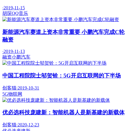
·
2019-11-15
胡琛
QQ音乐
新能源汽车赛道上资本非常重要 小鹏汽车完成C轮
融资
·
2019-11-13
融资
小鹏汽车
中国工程院院士邬贺铨：5G开启互联网的下半场
创客猫
·
2019-10-31
5G
物联网
优必选科技庞建新：智能机器人是新基建的新载体
创客猫
·
2020-12-23
优必选
庞建新