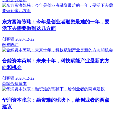
东方富海陈玮：今年是创业者融资最难的一年，要
活下去需要做到这几方面
创客猫
·
2020-12-22
融资
陈玮
合鲸资本芮斌：未来十年，科技赋能产业是新的方
向和机会
创客猫
·
2020-12-22
芮斌
合鲸资本
华润资本张宗：融资难的现状下，给创业者的两点
建议