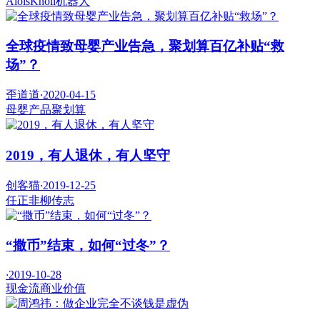
AloisKnoll
机器人
全球疫情致母婴产业告急，聚划算百亿补贴“救
场”？
歪道道
·
2020-04-15
母婴产品
聚划算
2019，有人退休，有人坚守
创客猫
·
2019-12-25
任正非
柳传志
“撒币”结束，如何“过冬”？
·
2019-10-28
现金流
商业价值