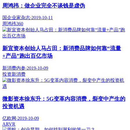
周鸿祎：做企业完全不谈钱是虚伪
国企业家杂志
·
2019-10-11
周鸿祎
360
新宜资本创始人马占田：新消费品牌如何靠“流量
+产品”跑出百亿市场
新消费内参
·
2019-10-09
投资
新消费
微影资本徐东升：5G变革内容消费，裂变中产生的
投资机遇
亿欧网
·
2019-10-09
AR
VR