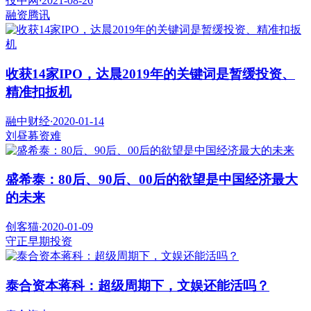
投中网
·
2021-08-26
融资
腾讯
收获14家IPO，达晨2019年的关键词是暂缓投资、
精准扣扳机
融中财经
·
2020-01-14
刘昼
募资难
盛希泰：80后、90后、00后的欲望是中国经济最大
的未来
创客猫
·
2020-01-09
守正
早期投资
泰合资本蒋科：超级周期下，文娱还能活吗？