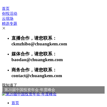
首页
创投活动
云现场
精选专题
直播合作，请您联系：
ckmzhibo@chuangkem.com
媒体合作，请您联系：
baodao@chuangkem.com
商务合作，请您联系：
contact@chuangkem.com
我知道了
第20届中国投资年会·年度峰会
首页