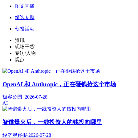
图文直播
精选专题
创投活动
资讯
现场干货
专访/人物
观点
OpenAI 和 Anthropic，正在砸钱抢这个市场
极客公园
·
2026-07-28
AI
智谱爆火后，一线投资人的钱投向哪里
经济观察报
·
2026-07-28