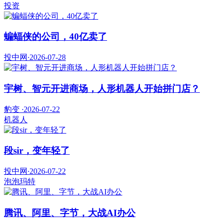
投资
蝙蝠侠的公司，40亿卖了
投中网
·
2026-07-28
宇树、智元开进商场，人形机器人开始拼门店？
豹变
·
2026-07-22
机器人
段sir，变年轻了
投中网
·
2026-07-22
泡泡玛特
腾讯、阿里、字节，大战AI办公