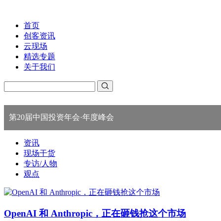
首页
创客资讯
云现场
精选专题
关于我们
第20届中国投资年会·年度峰会
资讯
现场干货
专访/人物
观点
OpenAI 和 Anthropic，正在砸钱抢这个市场