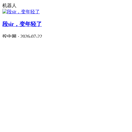
机器人
段sir，变年轻了
投中网 · 2026-07-22
泡泡玛特
腾讯、阿里、字节，大战AI办公
定焦One · 2026-07-22
拯救大兵张坤
虎嗅APP · 2026-07-09