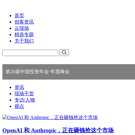
首页
创客资讯
云现场
精选专题
关于我们
第20届中国投资年会·年度峰会
资讯
现场干货
专访/人物
观点
OpenAI 和 Anthropic，正在砸钱抢这个市场