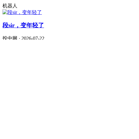
机器人
段sir，变年轻了
投中网 · 2026-07-22
泡泡玛特
腾讯、阿里、字节，大战AI办公
定焦One · 2026-07-22
拯救大兵张坤
虎嗅APP · 2026-07-09