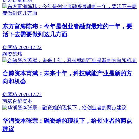
东方富海陈玮：今年是创业者融资最难的一年，要
活下去需要做到这几方面
创客猫
·
2020-12-22
融资
陈玮
合鲸资本芮斌：未来十年，科技赋能产业是新的方
向和机会
创客猫
·
2020-12-22
芮斌
合鲸资本
华润资本张宗：融资难的现状下，给创业者的两点
建议