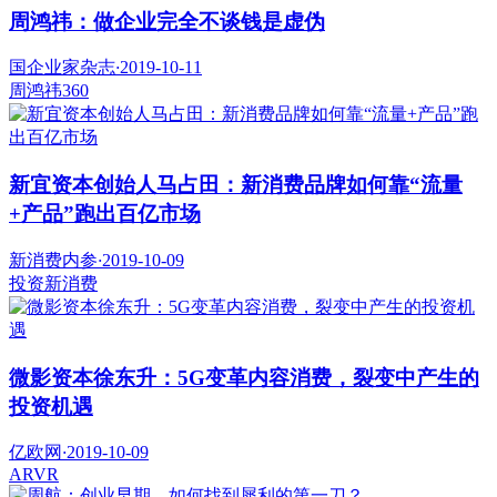
周鸿祎：做企业完全不谈钱是虚伪
国企业家杂志
·
2019-10-11
周鸿祎
360
新宜资本创始人马占田：新消费品牌如何靠“流量
+产品”跑出百亿市场
新消费内参
·
2019-10-09
投资
新消费
微影资本徐东升：5G变革内容消费，裂变中产生的
投资机遇
亿欧网
·
2019-10-09
AR
VR