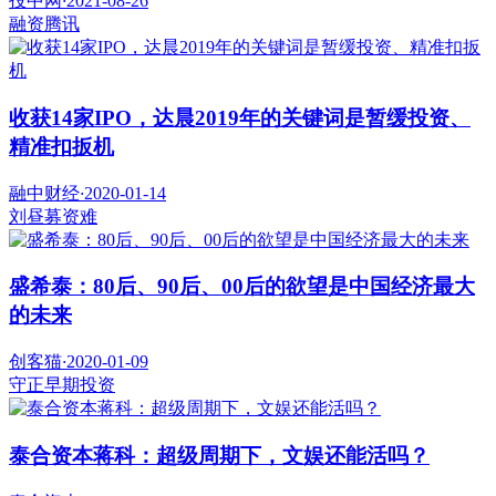
投中网
·
2021-08-26
融资
腾讯
收获14家IPO，达晨2019年的关键词是暂缓投资、
精准扣扳机
融中财经
·
2020-01-14
刘昼
募资难
盛希泰：80后、90后、00后的欲望是中国经济最大
的未来
创客猫
·
2020-01-09
守正
早期投资
泰合资本蒋科：超级周期下，文娱还能活吗？