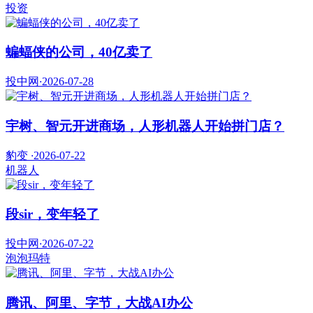
投资
蝙蝠侠的公司，40亿卖了
投中网
·
2026-07-28
宇树、智元开进商场，人形机器人开始拼门店？
豹变
·
2026-07-22
机器人
段sir，变年轻了
投中网
·
2026-07-22
泡泡玛特
腾讯、阿里、字节，大战AI办公