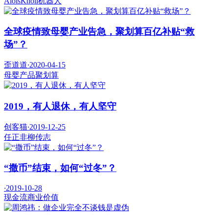
AloisKnoll
机器人
全球疫情致母婴产业告急，聚划算百亿补贴“救
场”？
歪道道
·
2020-04-15
母婴产品
聚划算
2019，有人退休，有人坚守
创客猫
·
2019-12-25
任正非
柳传志
“撒币”结束，如何“过冬”？
·
2019-10-28
现金流
商业价值