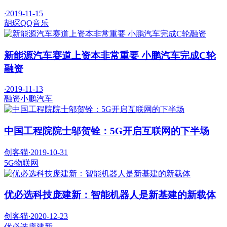
·
2019-11-15
胡琛
QQ音乐
新能源汽车赛道上资本非常重要 小鹏汽车完成C轮
融资
·
2019-11-13
融资
小鹏汽车
中国工程院院士邬贺铨：5G开启互联网的下半场
创客猫
·
2019-10-31
5G
物联网
优必选科技庞建新：智能机器人是新基建的新载体
创客猫
·
2020-12-23
优必选
庞建新