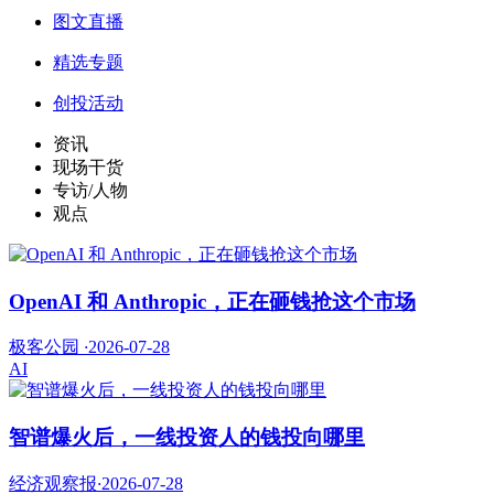
图文直播
精选专题
创投活动
资讯
现场干货
专访/人物
观点
OpenAI 和 Anthropic，正在砸钱抢这个市场
极客公园
·
2026-07-28
AI
智谱爆火后，一线投资人的钱投向哪里
经济观察报
·
2026-07-28