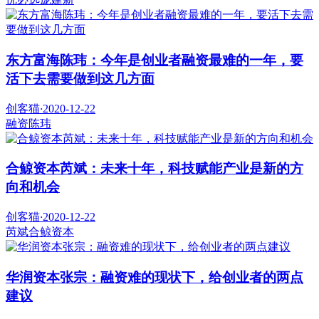
东方富海陈玮：今年是创业者融资最难的一年，要
活下去需要做到这几方面
创客猫
·
2020-12-22
融资
陈玮
合鲸资本芮斌：未来十年，科技赋能产业是新的方
向和机会
创客猫
·
2020-12-22
芮斌
合鲸资本
华润资本张宗：融资难的现状下，给创业者的两点
建议