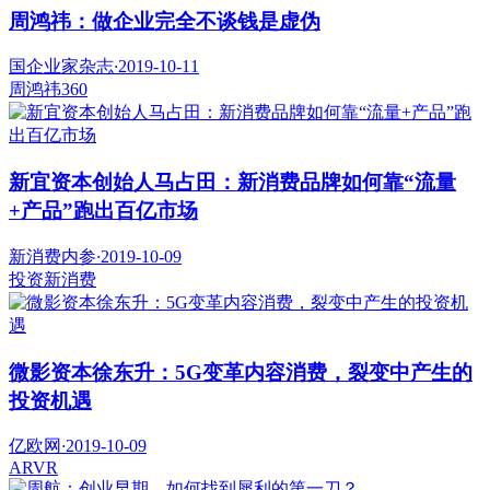
周鸿祎：做企业完全不谈钱是虚伪
国企业家杂志
·
2019-10-11
周鸿祎
360
新宜资本创始人马占田：新消费品牌如何靠“流量
+产品”跑出百亿市场
新消费内参
·
2019-10-09
投资
新消费
微影资本徐东升：5G变革内容消费，裂变中产生的
投资机遇
亿欧网
·
2019-10-09
AR
VR