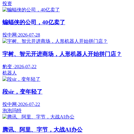
投资
蝙蝠侠的公司，40亿卖了
投中网
·
2026-07-28
宇树、智元开进商场，人形机器人开始拼门店？
豹变
·
2026-07-22
机器人
段sir，变年轻了
投中网
·
2026-07-22
泡泡玛特
腾讯、阿里、字节，大战AI办公