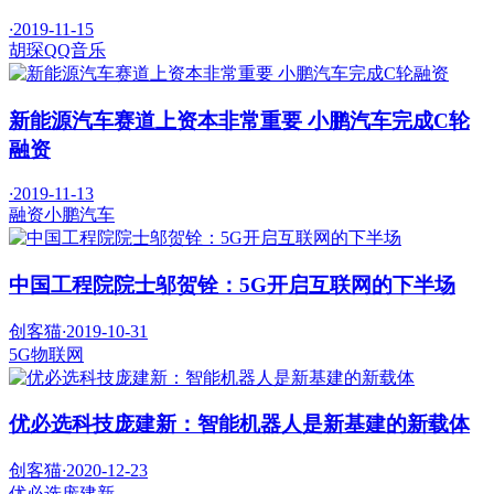
·
2019-11-15
胡琛
QQ音乐
新能源汽车赛道上资本非常重要 小鹏汽车完成C轮
融资
·
2019-11-13
融资
小鹏汽车
中国工程院院士邬贺铨：5G开启互联网的下半场
创客猫
·
2019-10-31
5G
物联网
优必选科技庞建新：智能机器人是新基建的新载体
创客猫
·
2020-12-23
优必选
庞建新