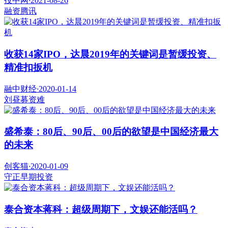
投中网
·
2021-08-26
融资
腾讯
收获14家IPO，达晨2019年的关键词是暂缓投资、
精准扣扳机
融中财经
·
2020-01-14
刘昼
募资难
盛希泰：80后、90后、00后的欲望是中国经济最大
的未来
创客猫
·
2020-01-09
守正
早期投资
泰合资本蒋科：超级周期下，文娱还能活吗？