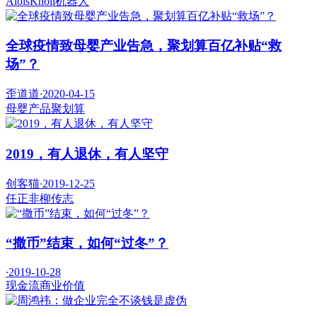
AloisKnoll
机器人
全球疫情致母婴产业告急，聚划算百亿补贴“救
场”？
歪道道
·
2020-04-15
母婴产品
聚划算
2019，有人退休，有人坚守
创客猫
·
2019-12-25
任正非
柳传志
“撒币”结束，如何“过冬”？
·
2019-10-28
现金流
商业价值