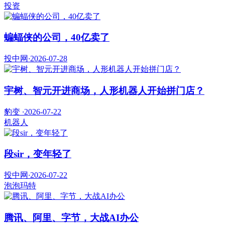
投资
蝙蝠侠的公司，40亿卖了
投中网
·
2026-07-28
宇树、智元开进商场，人形机器人开始拼门店？
豹变
·
2026-07-22
机器人
段sir，变年轻了
投中网
·
2026-07-22
泡泡玛特
腾讯、阿里、字节，大战AI办公