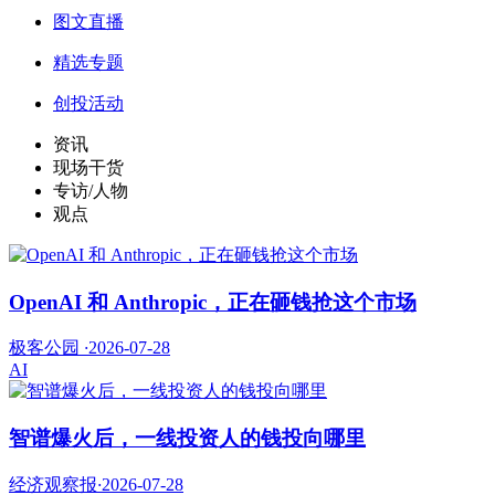
图文直播
精选专题
创投活动
资讯
现场干货
专访/人物
观点
OpenAI 和 Anthropic，正在砸钱抢这个市场
极客公园
·
2026-07-28
AI
智谱爆火后，一线投资人的钱投向哪里
经济观察报
·
2026-07-28