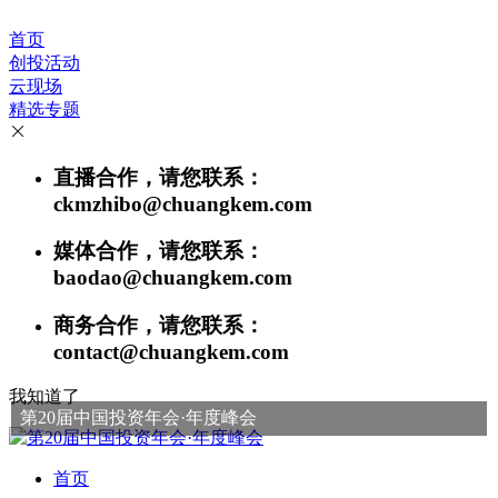
首页
创投活动
云现场
精选专题
直播合作，请您联系：
ckmzhibo@chuangkem.com
媒体合作，请您联系：
baodao@chuangkem.com
商务合作，请您联系：
contact@chuangkem.com
我知道了
第20届中国投资年会·年度峰会
首页