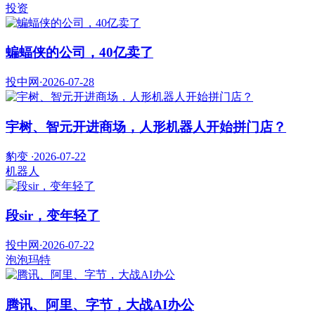
投资
蝙蝠侠的公司，40亿卖了
投中网
·
2026-07-28
宇树、智元开进商场，人形机器人开始拼门店？
豹变
·
2026-07-22
机器人
段sir，变年轻了
投中网
·
2026-07-22
泡泡玛特
腾讯、阿里、字节，大战AI办公