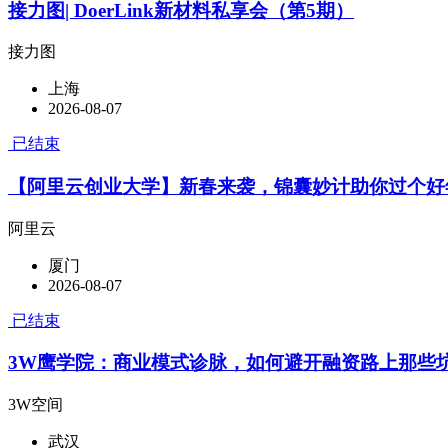
接力图| DoerLink新材料私享会（第5期）
接力图
上海
2026-08-07
已结束
【阿里云创业大学】新春来袭，锦囊妙计助你过个好
阿里云
厦门
2026-08-07
已结束
3W鹰学院：商业模式诊脉，如何避开融资路上那些
3W空间
武汉