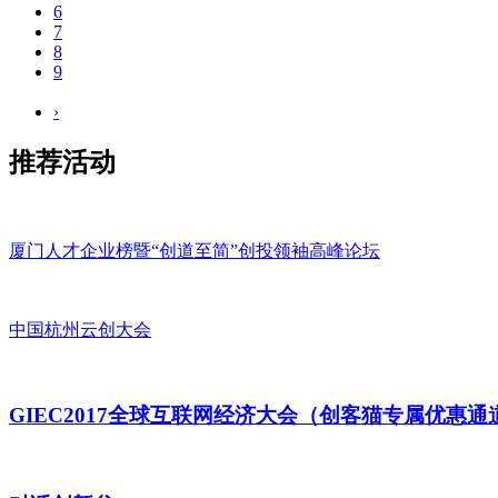
6
7
8
9
›
推荐活动
厦门人才企业榜暨“创道至简”创投领袖高峰论坛
中国杭州云创大会
GIEC2017全球互联网经济大会（创客猫专属优惠通