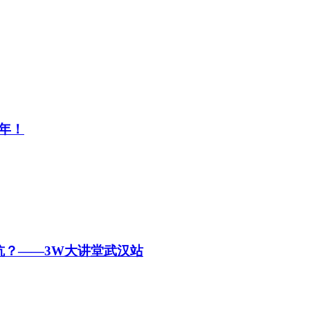
年！
坑？——3W大讲堂武汉站