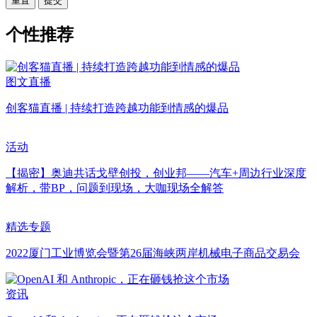
重置
个性推荐
图文直播
创客猫直播 | 持续打造跨越功能到情感的爆品
活动
【揭密】奥迪共话戈壁创投，创业邦——汽车+周边行业深度
解析，带BP，问题到现场，大咖现场全解答
精选专题
2022厦门工业博览会暨第26届海峡两岸机械电子商品交易会
资讯