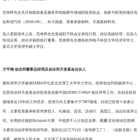
范奇晖先生关注智能装备及服务和智能硬件领域的投资机会。他参与投资的项目包
括和谐汽车（3836.HK）、科大国盾、璞泰来新材料、天基新材料等。
加入君联资本之前，范奇晖先生曾就职于联合证券投行部，担任高级经理；后加入
恒信证券，担任并购部执行董事。范奇晖先生拥有杭州电子科技大学经济学学士、
复旦大学管理学硕士学位。
方平潮 创业邦董事总经理及创业邦天使基金合伙人
拥有清华大学媒体EMBA学位及北京理工大学学士学位。统筹创业邦投融资中心，
负责创业邦天使基金的投资及创新中国DEMO CHINA 项目评审工作。在创业投资
领域有近10年的工作经历，投资方向主要集中于TMT领域，目前已投资十余家公
司，主要投资案例有苏州梦想人、礼物说、宜花、活动行、易思汇、冻品在线等公
司。长期担任微软Bizspark大赛、中组部千人计划总决赛、
高通
-
红杉移动互联网
大赛等活动评审和培训导师。曾担任过CCTV10《发明梦工厂》、《创新无限》等
评委。被聘为人民大学、北京理工大学等组织创业导师。