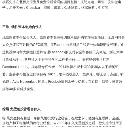
杨磊先生在北极光投资及负责投后管理的项目包括：汉朗光电，攀业，安集微电
子，易美芯光，Crossbar，圆融，诺菲，众通能源，格瑞迪斯，中持等。
王淮
线性资本创始合伙人
现线性资本创始合伙人。线性资本关注强调技术创新的早期商业项目。王淮同时是
大众点评和百姓网的CEO顾问。原Facebook早期员工和第一位华籍研发经理，通
过机器学习和大数据打造和管理Facebook的支付安全和客服工具领域。浙江大学
计算机系学士, 斯坦福大学管理科学和工程专业硕士。著有畅销书《打造
Facebook》一书。福布斯专栏作者、2014年福布斯中国30及30岁以下精英评
委。主要参与投资过的项目有Rokid，地平线机器人，酷家乐，哪上班，点融，驴
妈妈，Ayla Networks，同盾，Freebuf/漏洞盒子，亿航，百姓网，特赞，神策数
据等40多家科技企业。
徐晨
戈壁创投管理合伙人
徐 晨先生拥有超过十年的风险投资行业经验，在此之前，他拥有互联网、金融、
房地产和工程领域的跨行业经验。自2003年加入戈壁创投之后，徐先生专注于互