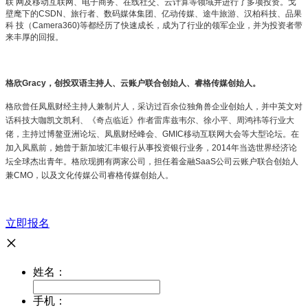
联 网及移动互联网、电子商务、在线社交、云计算等领域并进行了多项投资。戈
壁麾下的CSDN、旅行者、数码媒体集团、亿动传媒、途牛旅游、汉柏科技、品果
科 技（Camera360)等都经历了快速成长，成为了行业的领军企业，并为投资者带
来丰厚的回报。
格欣Gracy，创投双语主持人、云账户联合创始人、睿格传媒创始人。
格欣曾任凤凰财经主持人兼制片人，采访过百余位独角兽企业创始人，并中英文对
话科技大咖凯文凯利、《奇点临近》作者雷库兹韦尔、徐小平、周鸿祎等行业大
佬，主持过博鳌亚洲论坛、凤凰财经峰会、GMIC移动互联网大会等大型论坛。在
加入凤凰前，她曾于新加坡汇丰银行从事投资银行业务，2014年当选世界经济论
坛全球杰出青年。格欣现拥有两家公司，担任着金融SaaS公司云账户联合创始人
兼CMO，以及文化传媒公司睿格传媒创始人。
立即报名
×
姓名：
手机：