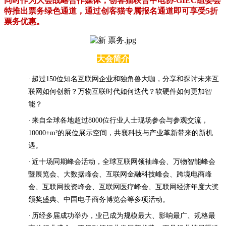
同时作为大会战略合作媒体，创客猫联合中电协-GIEC组委会
特推出
票务绿色通道，通过创客猫专属报名通道即可享受5折
票务优惠。
大会简介
·
超过
150位知名互联网企业和独角兽大咖，分享和探讨未来互
联网如何创新？万物互联时代如何迭代？软硬件如何更加智
能？
·
来自全球各地超过
8000
位行业人士现场参会与参观交流，
10000+m²的展位展示空间，共襄科技与产业革新带来的新机
遇。
·
近十场同期峰会活动，全球互联网领袖峰会、万物智能峰会
暨展览会、大数据峰会、互联网金融科技峰会、跨境电商峰
会、互联网投资峰会、互联网医疗峰会、互联网经济年度大奖
颁奖盛典、中国电子商务博览会等多项活动。
·
历经多届成功举办，业已成为规模最大、影响最广、规格最