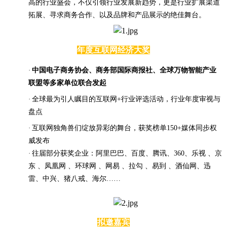
高的行业盛会，不仅引领行业发展新趋势，更是行业扩展渠道
拓展、寻求商务合作、以及品牌和产品展示的绝佳舞台。
年度互联网经济大奖
·
中国电子商务协会、商务部国际商报社、全球万物智能产业
联盟等多家单位联合发起
·
全球最为引人瞩目的互联网
+行业评选活动，行业年度审视与
盘点
·
互联网独角兽们绽放异彩的舞台，获奖榜单
150+媒体同步权
威发布
·
往届部分获奖企业：阿里巴巴、百度、腾讯、
360、
乐视
、京
东
、凤凰网
、环球网
、网易
、拉勾
、易到
、酒仙网、迅
雷、中兴、猪八戒、海尔
……
拟邀嘉宾