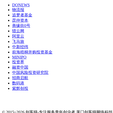
DONEWS
物流报
追梦者基金
昆仲资本
善缘街0号
猎云网
阿里云
飞马旅
中新经纬
前海梧桐并购投资基金
MINIPO
投资界
融资中国
中国风险投资研究院
招商启航
数码港
紫辉创投
© 2015~2026 创客猫-专注服务青年创业者 厦门创客猫网络科技