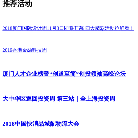
推荐活动
2018厦门国际设计周11月3日即将开幕 四大精彩活动抢鲜看！
2019香港金融科技周
厦门人才企业榜暨“创道至简”创投领袖高峰论坛
大中华区巡回投资周 第三站｜全上海投资周
2018中国快消品城配物流大会