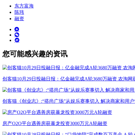
东方富海
陈玮
融资
您可能感兴趣的资讯
创客猫10月29日投融日报：亿金融完成A轮3680万融资 农淘网获
创客猫《创业志》:“搭尚广场”从娱乐赛事切入 解决商家和用户
房产O2O平台遇善房获暴龙投资3000万元A轮融资