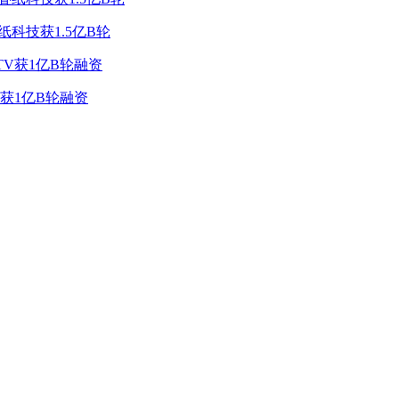
纸科技获1.5亿B轮
V获1亿B轮融资