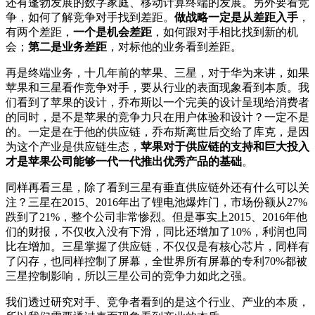
还有蓬勃发展的数字家庭、移动计算终端的发展。另外要看竞
争，如何了解竞争对手找到差距。
做战略一定是从差距入手
，
有两个差距，
一个是机会差距
，如何跟对手相比找到新的机
会；
第二是业务差距
，对标他的业务看到差距。
再是终端业务，十几年前的苹果、三星，对于华为来讲，如果
苹果和三星看作竞争对手，要从行业的表面现象看到本质。我
们看到了苹果的设计，乔布斯以一个完美的设计呈现给消费者
的同时，是不是苹果的竞争力只在用户体验和设计？一定不是
的。一定是在于他的供应链，乔布斯离世后交给了库克，是因
为这个产业是供应链生态，
苹果对于供应链的支持和巨大投入
才是苹果公司能够一代一代推出优秀产品的基础
。
同样再看三星，除了看到三星有垂直供应链外还有什么可以关
注？三星在2015、2016年出了锂电池爆炸门，市场份额从27%
跌到了21%，整个公司非常惨烈。但是事实上2015、2016年他
们的财报，不仅收入没有下滑，同比还增加了10%，利润也同
比在增加。三星掌握了供应链，不仅仅是有核心芯片，同样有
了闪存，也同样控制了屏幕，全世界所有屏幕的专利70%都被
三星控制影响，所以三星公司的竞争力如此之强。
我们透过研究对手、竞争者看到的是这个行业、产业的本质，