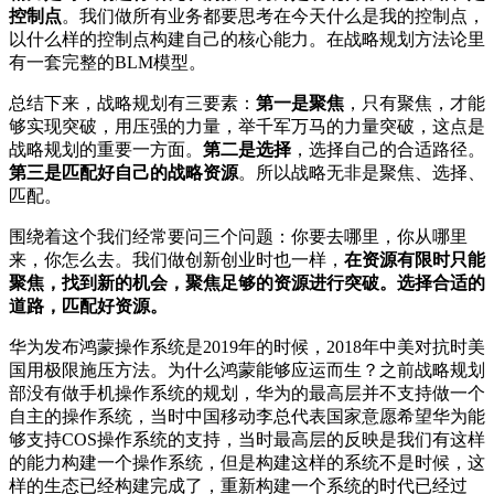
控制点
。我们做所有业务都要思考在今天什么是我的控制点，
以什么样的控制点构建自己的核心能力。在战略规划方法论里
有一套完整的BLM模型。
总结下来，战略规划有三要素：
第一是聚焦
，只有聚焦，才能
够实现突破，用压强的力量，举千军万马的力量突破，这点是
战略规划的重要一方面。
第二是选择
，选择自己的合适路径。
第三是匹配好自己的战略资源
。所以战略无非是聚焦、选择、
匹配。
围绕着这个我们经常要问三个问题：你要去哪里，你从哪里
来，你怎么去。我们做创新创业时也一样，
在资源有限时只能
聚焦，找到新的机会，聚焦足够的资源进行突破。选择合适的
道路，匹配好资源。
华为发布鸿蒙操作系统是2019年的时候，2018年中美对抗时美
国用极限施压方法。为什么鸿蒙能够应运而生？之前战略规划
部没有做手机操作系统的规划，华为的最高层并不支持做一个
自主的操作系统，当时中国移动李总代表国家意愿希望华为能
够支持COS操作系统的支持，当时最高层的反映是我们有这样
的能力构建一个操作系统，但是构建这样的系统不是时候，这
样的生态已经构建完成了，重新构建一个系统的时代已经过