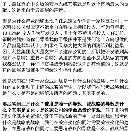
了，最优秀的中文版的安卓系统其实就是对这个市场最大的贡
献，这是来自于最高层的声音。
但是为什么鸿蒙能够出现？任总定义华为是一家科技公司，一
家科技公司就应该不遗余力在科技上持续投入。华为每年把
10-15%的收入作为研发投入，几十年不断进行投入，任总吃
饭时说我知道你们背着我做了很多并不是我们这个方向想做的
产品但是我默认了。如果今天华为把大量的利润给到利益集
团，利益集团太大是支撑不了这家公司的，所以把研发放到其
他并不是特别重要不是特别紧迫的方向甚至不是我想做的方向
我都默认了，你们把它换成专利我都认为是有价值的，这就是
它的底层逻辑催生了鸿蒙这个操作系统。
这是我们在思考一家企业到底是一种什么样的战略，一种什么
样的文化驱动了正确的战略的产生，所以我们在思考战略到底
是什么，是不是能够解决所有的问题，其实不是的。
那战略到底是什么？
速度是唯一的导数
。
那战略的导数是什
么？其实是文化
，
是这家公司的使命愿景价值观
。任正非的管
理文化基本的逻辑导致了正确战略的产生，这就是我们思考的
什么是战略的战略，我们在关注变化的同时需要关注变化的趋
势。在思考战略的同时，要思考战略的导数是什么。战略的导