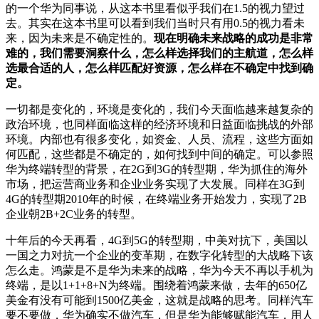
的一个华为同事说，从这本书里看似乎我们在1.5的视力望过
去。其实在这本书里可以看到我们当时只有用0.5的视力看未
来，因为未来是不确定性的。
现在明确未来战略的成功是非常
难的，我们需要洞察什么，怎么样选择我们的主航道，怎么样
选最合适的人，怎么样匹配好资源，怎么样在不确定中找到确
定。
一切都是变化的，环境是变化的，我们今天面临越来越复杂的
政治环境，也同样面临这样的经济环境和日益面临挑战的外部
环境。内部也有很多变化，如资金、人员、流程，这些方面如
何匹配，这些都是不确定的，如何找到中间的确定。可以参照
华为终端转型的背景，在2G到3G的转型期，华为抓住的海外
市场，把运营商业务和企业业务实现了大发展。同样在3G到
4G的转型期2010年的时候，在终端业务开始发力，实现了2B
企业朝2B+2C业务的转型。
十年后的今天再看，4G到5G的转型期，中美对抗下，美国以
一国之力对抗一个企业的变革期，在数字化转型的大战略下该
怎么走。鸿蒙是不是华为未来的战略，华为今天不再以手机为
终端，是以1+1+8+N为终端。围绕着鸿蒙来做，去年的650亿
美金有没有可能到1500亿美金，这就是战略的思考。同样汽车
要不要做，华为确实不做汽车，但是华为能够赋能汽车，用人