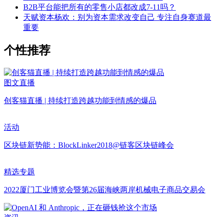
B2B平台能把所有的零售小店都改成7-11吗？
天赋资本杨欢：别为资本需求改变自己 专注自身赛道最
重要
个性推荐
图文直播
创客猫直播 | 持续打造跨越功能到情感的爆品
活动
区块链新势能：BlockLinker2018@链客区块链峰会
精选专题
2022厦门工业博览会暨第26届海峡两岸机械电子商品交易会