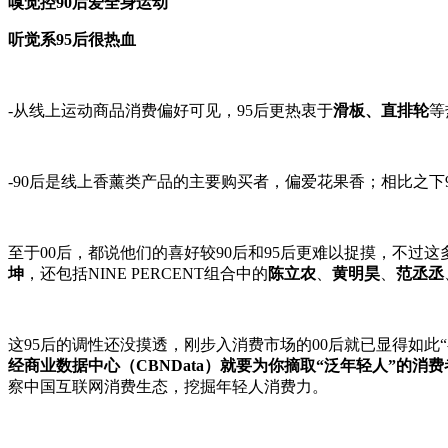
嗅觉控90后爱全身运动
听觉系95后很热血
-从线上运动商品消费偏好可见，95后更热衷于
滑板、直排轮
等
-90后是线上香薰类产品的主要购买者，偏爱花果香；相比之下
至于00后，都说他们的喜好较90后和95后更难以捉摸，不过这
坤
，还包括NINE PERCENT组合中的
陈立农
、
黄明昊
、
范丞丞
这95后的调性还没摸透，刚步入消费市场的00后就已显得如
经商业数据中心（CBNData）就要为你摘取“泛年轻人”的消
察中国互联网消费生态，挖掘年轻人消费力。