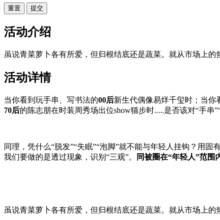
重置
活动介绍
虽说青菜萝卜各有所爱，但归根结底还是蔬菜。就从市场上的热
活动详情
当你看到玩手串、写书法的
00后
新生代偶像易烊千玺时；当你
70后
的陈志朋在时装周秀场出位show猫步时.....是否该对“手串
同理，凭什么“脱发”“失眠”“泡脚”就不能与年轻人挂钩？用
我们要做的是透过现象，识别“三观”。
同被圈在“年轻人”范围内
虽说青菜萝卜各有所爱，但归根结底还是蔬菜。就从市场上的热