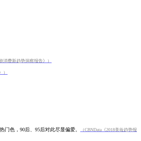
国民旅游消费新趋势洞察报告》）
告》）
门色，90后、95后对此尽显偏爱。
（CBNData《2018美妆趋势报