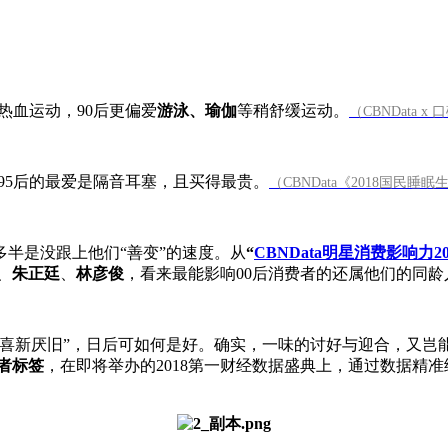
热血运动，90后更偏爱
游泳、瑜伽
等稍舒缓运动。
（CBNData 
95后的最爱是隔音耳塞，且买得最贵。
（CBNData《2018国民
多半是没跟上他们“善变”的速度。从
“
CBNData明星消费影响力2
、
朱正廷
、
林彦俊
，看来最能影响00后消费者的还属他们的同龄人
此“喜新厌旧”，日后可如何是好。确实，一味的讨好与迎合，又岂
费者标签
，在即将举办的2018第一财经数据盛典上，通过数据精准细