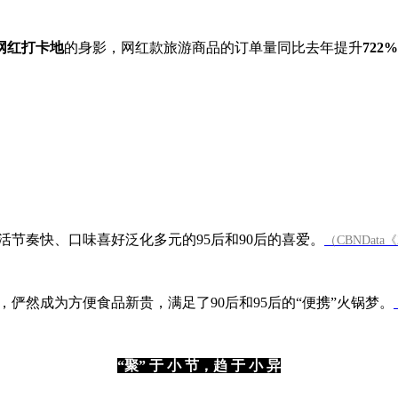
网红打卡地
的身影，网红款旅游商品的订单量同比去年提升
722%
节奏快、口味喜好泛化多元的95后和90后的喜爱。
（CBNDat
，俨然成为方便食品新贵，满足了90后和95后的“便携”火锅梦。
“聚” 于 小 节，趋 于 小 异