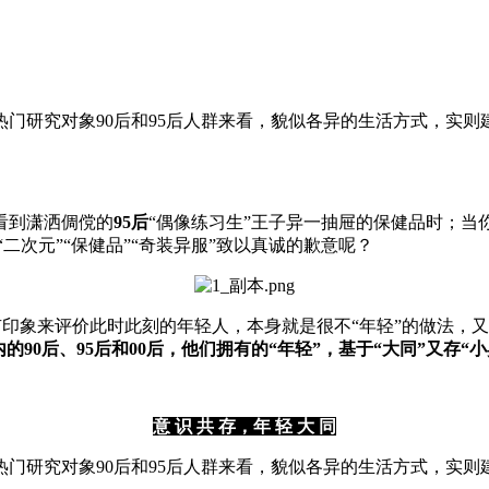
门研究对象90后和95后人群来看，貌似各异的生活方式，实则
看到潇洒倜傥的
95后
“偶像练习生”王子异一抽屉的保健品时；当
”“二次元”“保健品”“奇装异服”致以真诚的歉意呢？
固有印象来评价此时此刻的年轻人，本身就是很不“年轻”的做法，
的90后、95后和00后，他们拥有的“年轻”，基于“大同”又存“小
意 识 共 存，年 轻 大 同
门研究对象90后和95后人群来看，貌似各异的生活方式，实则