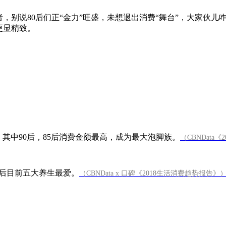
说80后们正“金力”旺盛，未想退出消费“舞台”，大家伙儿咋就一股
更显精致。
。其中90后，85后消费金额最高，成为最大泡脚族。
（CBNDat
5后目前五大养生最爱。
（CBNData x 口碑《2018生活消费趋势报告》