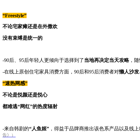
“Freestyle”
不论宅家瘫还是在外撒欢
没有束缚是统一的
-90后、95后年轻人更倾向于选择到了
当地再决定当天攻略
，随
-在线上原创住宅家具消费方面，90后和95后消费者对
懒人沙发
“速热网感”
不论是悦颜还是悦心
都难逃“网红”的热度辐射
-来自韩剧的
“人鱼姬”
，得益于品牌商推出该色系产品以及线上K
告》）