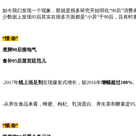
如今我们发现一个现象，那就是很多研究开始弱化“90后”消费者，别
少数据上发现95后其实在很多方面都是“小异”于90后，且有时
“惜 命”
煮脚90后接地气
食补95后显宫廷范儿
-2017年
线上浴足剂
呈现爆发式增长，较2016年
增幅超过100%
-从养生食品来看，蜂蜜、枸杞、乳清蛋白、养生茶和酵素是9
“续 命”