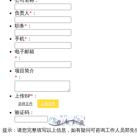
公司名称：
负责人
*
：
职务
*
：
手机
*
：
电子邮箱
*
：
项目简介
*
：
上传BP
*
：
选择文件
上传文件
验证码：
提示：请您完整填写以上信息，如有疑问可咨询工作人员郑先生177