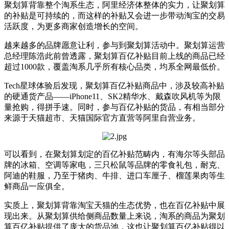
聚划算背靠整个淘系生态，阿里经济体整体的实力，让聚划算
的补贴是可持续的，而这样的补贴又会进一步带动淘宝的交易
活跃度，为更多商家创造增长的空间。
越来越多的品牌愿意让利，参与到聚划算活动中。聚划算运营
总经理陈浩此前曾透露，聚划算百亿补贴目前上线的商品已经
超过1000款，覆盖淘系几乎所有核心品类，均系全网最低价。
Tech星球体验后发现，聚划算百亿补贴商品中，涉及较高补贴
的硬通货产品——iPhone11、SK2精华水、戴森吹风机等为限
量抢购，得拼手速。同时，参与百亿补贴的货品，有相当部分
来源于天猫超市、天猫国际官方直营等阿里自营业务。
可以看到，在聚划算划定的百亿补贴范畴内，有海尔等头部品
牌的冰箱、空调等家电，三只松鼠等品牌的零食礼包，耐克、
阿迪的鞋服，乃至于猪肉、牛排、进口车厘子、榴莲果肉等生
鲜商品一应俱全。
实质上，聚划算背靠淘宝天猫的生态优势，也在百亿补贴中展
现出来。从聚划算供给侧商品数量上来说，淘系的商品为聚划
算百亿补贴提供了庞大的货品池，这也让聚划算百亿补贴得以