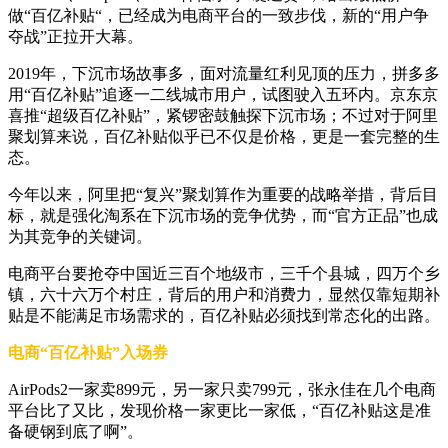
做“百亿补贴“，已经成为电商平台的一致步伐，新的“用户争
夺战”正拉开大幕。
2019年，下沉市场故事多，面对流量红利见顶的压力，拼多多
用“百亿补贴”追逐一二线城市用户，试图驶入五环内。京东京
喜推“超级百亿补贴”，紧锣密鼓触探下沉市场；不过对于阿里
聚划算来说，百亿补贴似乎已不仅是价格，更是一套完整的生
态。
今年以来，阿里把“复兴”聚划算作为重要的战略举措，背后目
标，就是强化淘系在下沉市场的竞争优势，而“官方正品”也成
为其竞争的关键词。
电商平台要抢夺中国近三百个地级市，三千个县城，四万个乡
镇，六十六万个村庄，背后的用户和消费力，显然仅靠短期补
贴是不能满足市场需求的，百亿补贴必须找到常态化的出路。
电商“百亿补贴”入场券
AirPods2一家卖899元，另一家只卖799元，张永佳在几个电商
平台比了又比，发现价格一家更比一家低，“百亿补贴这是准
备硬钢到底了啊”。