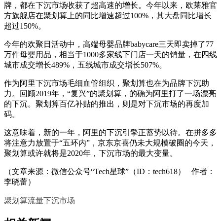
牌，都在下沉市场收获了超高速的增长。今年以来，欧莱雅官
方旗舰店在聚划算上的同比增速超过100%，其大盘同比增长
超过150%。
今年的欢聚日活动中，高端母婴品牌babycare三天即卖掉了77
万件母婴用品，相当于1000多家线下门店一天的销量，在四线
城市成交增长489%，五线城市成交增长507%。
作为阿里下沉市场毛细血管组织，聚划算也在为品牌下沉助
力。回顾2019年，“复兴”的聚划算，的确为阿里打了一场漂亮
的下沉。聚划算百亿补贴的推出，则是对下沉市场的再度加
码。
这意味着，新的一年，阿里的下沉引擎正蓄势以待。在拼多多
将注意力放置于“五环内”，京东京喜仍未大规模破圈的今天，
聚划算或许就将是2020年，下沉市场的最大变量。
（文章来源：微信公众号“Tech星球”（ID：tech618） 作者：
李晓蕾）
聚划算
流量
下沉市场