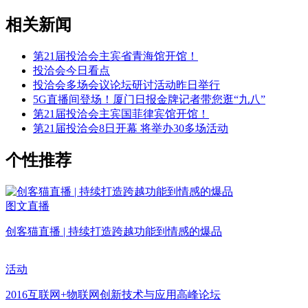
相关新闻
第21届投洽会主宾省青海馆开馆！
投洽会今日看点
投洽会多场会议论坛研讨活动昨日举行
5G直播间登场！厦门日报金牌记者带您逛“九八”
第21届投洽会主宾国菲律宾馆开馆！
第21届投洽会8日开幕 将举办30多场活动
个性推荐
图文直播
创客猫直播 | 持续打造跨越功能到情感的爆品
活动
2016互联网+物联网创新技术与应用高峰论坛