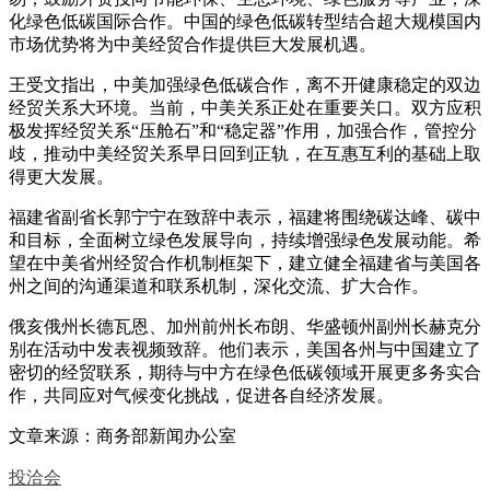
化绿色低碳国际合作。中国的绿色低碳转型结合超大规模国内
市场优势将为中美经贸合作提供巨大发展机遇。
王受文指出，中美加强绿色低碳合作，离不开健康稳定的双边
经贸关系大环境。当前，中美关系正处在重要关口。双方应积
极发挥经贸关系“压舱石”和“稳定器”作用，加强合作，管控分
歧，推动中美经贸关系早日回到正轨，在互惠互利的基础上取
得更大发展。
福建省副省长郭宁宁在致辞中表示，福建将围绕碳达峰、碳中
和目标，全面树立绿色发展导向，持续增强绿色发展动能。希
望在中美省州经贸合作机制框架下，建立健全福建省与美国各
州之间的沟通渠道和联系机制，深化交流、扩大合作。
俄亥俄州长德瓦恩、加州前州长布朗、华盛顿州副州长赫克分
别在活动中发表视频致辞。他们表示，美国各州与中国建立了
密切的经贸联系，期待与中方在绿色低碳领域开展更多务实合
作，共同应对气候变化挑战，促进各自经济发展。
文章来源：商务部新闻办公室
投洽会