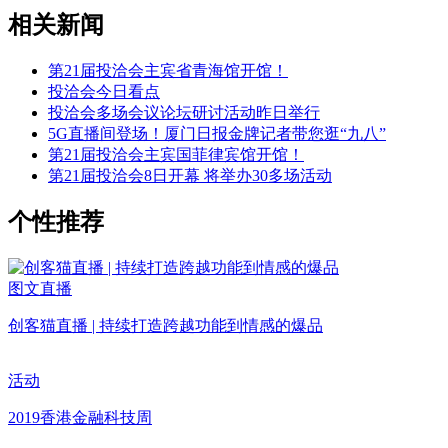
相关新闻
第21届投洽会主宾省青海馆开馆！
投洽会今日看点
投洽会多场会议论坛研讨活动昨日举行
5G直播间登场！厦门日报金牌记者带您逛“九八”
第21届投洽会主宾国菲律宾馆开馆！
第21届投洽会8日开幕 将举办30多场活动
个性推荐
图文直播
创客猫直播 | 持续打造跨越功能到情感的爆品
活动
2019香港金融科技周