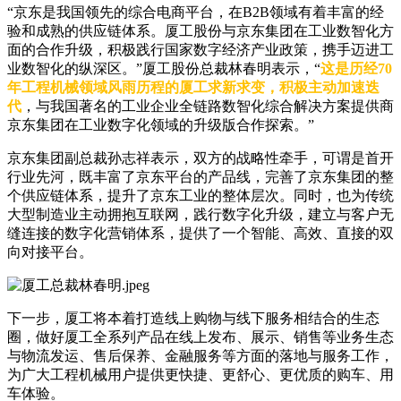
“京东是我国领先的综合电商平台，在B2B领域有着丰富的经
验和成熟的供应链体系。厦工股份与京东集团在工业数智化方
面的合作升级，积极践行国家数字经济产业政策，携手迈进工
业数智化的纵深区。”厦工股份总裁林春明表示，“
这是历经70
年工程机械领域风雨历程的厦工求新求变，积极主动加速迭
代
，与我国著名的工业企业全链路数智化综合解决方案提供商
京东集团在工业数字化领域的升级版合作探索。”
京东集团副总裁孙志祥表示，双方的战略性牵手，可谓是首开
行业先河，既丰富了京东平台的产品线，完善了京东集团的整
个供应链体系，提升了京东工业的整体层次。同时，也为传统
大型制造业主动拥抱互联网，践行数字化升级，建立与客户无
缝连接的数字化营销体系，提供了一个智能、高效、直接的双
向对接平台。
下一步，厦工将本着打造线上购物与线下服务相结合的生态
圈，做好厦工全系列产品在线上发布、展示、销售等业务生态
与物流发运、售后保养、金融服务等方面的落地与服务工作，
为广大工程机械用户提供更快捷、更舒心、更优质的购车、用
车体验。