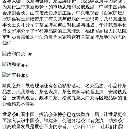
各界大咖，以茶与健康、茶品牌保护、茶品牌发展等为议题，
为茶行业带来新形势下的市场思维和发展观点。中华中医药学
会原副会长、山东省政协原副主席、中央电视台《百家讲坛》
演讲嘉宾王新陆带来了有关茶与健康的一些思考，八马茶业董
事长王文礼分享了茶品牌如何面对机遇与挑战，华祥苑董事长
肖文华则分享了华祥苑品牌的三茶理念。福建省高级人民法院
审判员曹慧敏从司法角度为大家科普有关茶品牌及地理标志的
知识。
除此之外，展会现场还有各色精彩活动。名茶品鉴、小品种茶
品鉴、无我茶会、茶艺表演、茶艺教学等轮番上演，安溪铁观
音、云霄黄观音、政和白茶、松溪九龙大白茶等区域品牌的推
介会精彩不停歇。
世界茶叶看中国，投洽会茶博会已连续举办十届。让世界更全
面深入认识中国茶、福建茶，促进各地茶业者交流，助推茶产
业高质量发展是展会不变的宗旨。9月8日-11日，让我们相聚