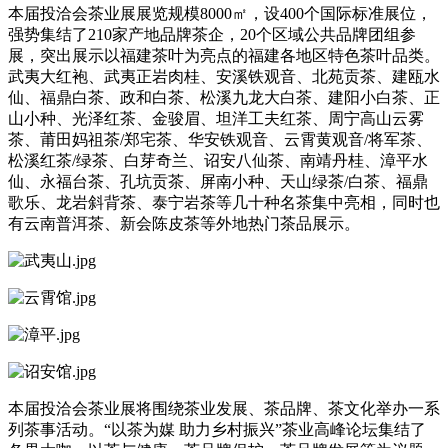
本届投洽会茶业展展览规模8000㎡，设400个国际标准展位，
强势集结了210家产地品牌茶企，20个区域公共品牌团组参
展，突出展示以福建茶叶为亮点的福建各地区特色茶叶品类。
武夷大红袍、武夷正岩肉桂、安溪铁观音、北苑贡茶、建瓯水
仙、福鼎白茶、政和白茶、松溪九龙大白茶、建阳小白茶、正
山小种、光泽红茶、金骏眉、坦洋工夫红茶、周宁高山云雾
茶、莆田妈祖茶/郑宅茶、华安铁观音、云霄黄观音/将军茶、
松溪红茶/绿茶、白芽奇兰、诏安八仙茶、南靖丹桂、漳平水
仙、永福台茶、孔坑贡茶、屏南小种、天山绿茶/白茶、福鼎
歌乐、龙岩斜背茶、泰宁岩茶等几十种名茶集中亮相，同时也
有云南普洱茶、新会陈皮茶等外地热门茶品展示。
本届投洽会茶业展将围绕茶业发展、茶品牌、茶文化举办一系
列茶事活动。“以茶为媒 助力乡村振兴”茶业高峰论坛集结了