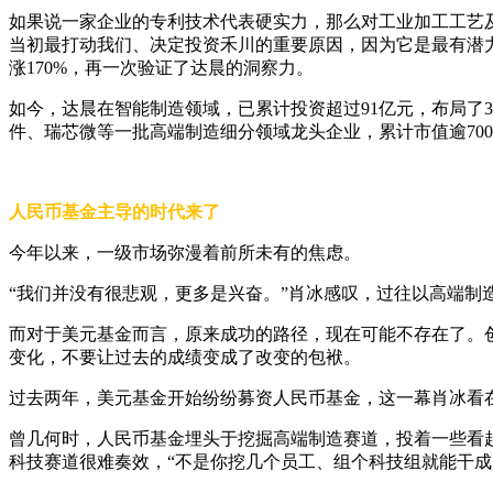
如果说一家企业的专利技术代表硬实力，那么对工业加工工艺及
当初最打动我们、决定投资禾川的重要原因，因为它是最有潜
涨170%，再一次验证了达晨的洞察力。
如今，达晨在智能制造领域，已累计投资超过91亿元，布局了
件、瑞芯微等一批高端制造细分领域龙头企业，累计市值逾70
人民币基金主导的时代来了
今年以来，一级市场弥漫着前所未有的焦虑。
“我们并没有很悲观，更多是兴奋。”肖冰感叹，过往以高端制
而对于美元基金而言，原来成功的路径，现在可能不存在了。
变化，不要让过去的成绩变成了改变的包袱。
过去两年，美元基金开始纷纷募资人民币基金，这一幕肖冰看
曾几何时，人民币基金埋头于挖掘高端制造赛道，投着一些看
科技赛道很难奏效，“不是你挖几个员工、组个科技组就能干成