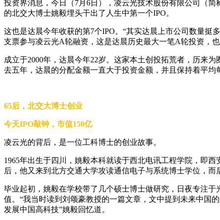
投资界消息，今日（7月6日），凌云光技术股份有限公司（简称“凌
的北交大博士姚毅埋头干出了人生中第一个IPO。
这也是达晨今年收获的第7个IPO。“其实达晨上市公司数量挺
支票参与凌云光A轮融资，这是达晨历史最大一笔A轮投资，也
成立于2000年，达晨今年22岁。这家本土创投拓荒者，历来为
去五年，达晨的分配金额一直大于投资金额，并且保持着平均每
65后，北交大博士创业
今天IPO敲钟，市值150亿
凌云光的背后，是一位工科博士的创业故事。
1965年出生于四川，姚毅本科就读于西北电讯工程学院，即
后，他又来到北方交通大学攻读通信电子与系统博士学位，而
毕业起初，姚毅在学校带了几个硕士博士做研究，日夜专注于
值。“我当时读到刘颂豪教授的一篇文章，文中提到未来中国
发展中国高科技”姚毅回忆道。