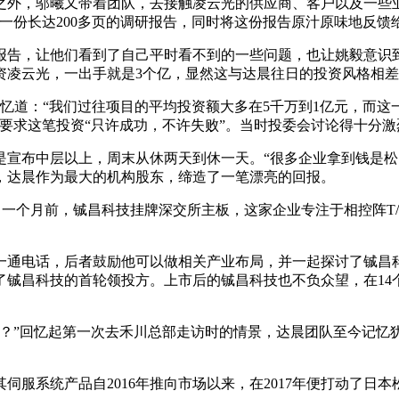
之外，邬曦又带着团队，去接触凌云光的供应商、客户以及一些
一份长达200多页的调研报告，同时将这份报告原汁原味地反馈
报告，让他们看到了自己平时看不到的一些问题，也让姚毅意识
资凌云光，一出手就是3个亿，显然这与达晨往日的投资风格相
忆道：“我们过往项目的平均投资额大多在5千万到1亿元，而这
要求这笔投资“只许成功，不许失败”。当时投委会讨论得十分
宣布中层以上，周末从休两天到休一天。“很多企业拿到钱是松
，达晨作为最大的机构股东，缔造了一笔漂亮的回报。
。一个月前，铖昌科技挂牌深交所主板，这家企业专注于相控阵T
了一通电话，后者鼓励他可以做相关产业布局，并一起探讨了铖
铖昌科技的首轮领投方。上市后的铖昌科技也不负众望，在14个
了？”回忆起第一次去禾川总部走访时的情景，达晨团队至今记忆
服系统产品自2016年推向市场以来，在2017年便打动了日