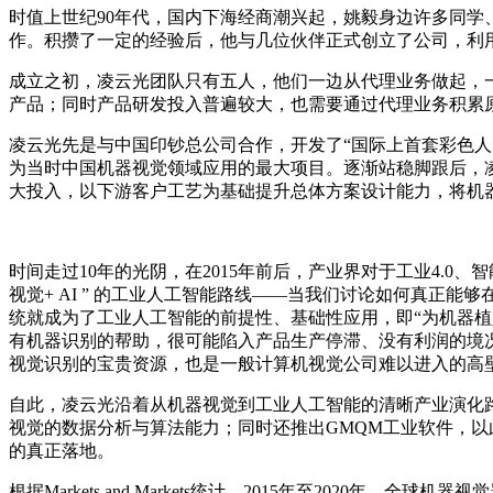
时值上世纪90年代，国内下海经商潮兴起，姚毅身边许多同
作。积攒了一定的经验后，他与几位伙伴正式创立了公司，利
成立之初，凌云光团队只有五人，他们一边从代理业务做起，
产品；同时产品研发投入普遍较大，也需要通过代理业务积累
凌云光先是与中国印钞总公司合作，开发了“国际上首套彩色人
为当时中国机器视觉领域应用的最大项目。逐渐站稳脚跟后，凌
大投入，以下游客户工艺为基础提升总体方案设计能力，将机
时间走过10年的光阴，在2015年前后，产业界对于工业4.
视觉+ AI ” 的工业人工智能路线——当我们讨论如何真
统就成为了工业人工智能的前提性、基础性应用，即“为机器
有机器识别的帮助，很可能陷入产品生产停滞、没有利润的境况
视觉识别的宝贵资源，也是一般计算机视觉公司难以进入的高
自此，凌云光沿着从机器视觉到工业人工智能的清晰产业演化
视觉的数据分析与算法能力；同时还推出GMQM工业软件，以
的真正落地。
根据Markets and Markets统计，2015年至202