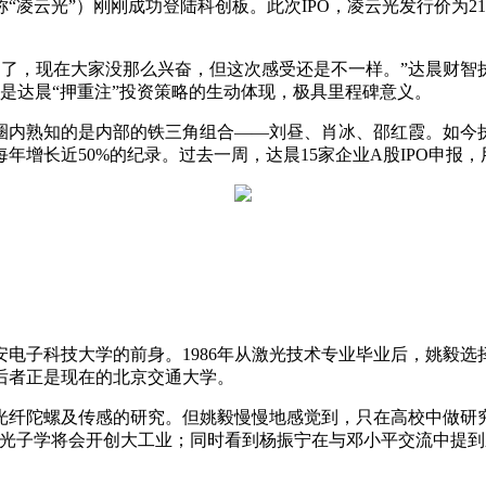
云光”）刚刚成功登陆科创板。此次IPO，凌云光发行价为21.93元
多了，现在大家没那么兴奋，但这次感受还是不一样。”达晨财智执
是达晨“押重注”投资策略的生动体现，极具里程碑意义。
圈内熟知的是内部的铁三角组合——刘昼、肖冰、邵红霞。如今执掌
年增长近50%的纪录。过去一周，达晨15家企业A股IPO申报
西安电子科技大学的前身。1986年从激光技术专业毕业后，姚毅
后者正是现在的北京交通大学。
光纤陀螺及传感的研究。但姚毅慢慢地感觉到，只在高校中做研
的光子学将会开创大工业；同时看到杨振宁在与邓小平交流中提