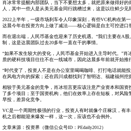
肖冰常常提醒内部团队，当下不要想太多，就把原来做得好的做
人，其中一些人是从美元基金同行跳槽过来，这是以往鲜少见
2022上半年，一级市场刹车令人印象深刻，有些VC机构在
达晨今年在投资方向上做了减法——核心逻辑是自主可控进口
而在退出端，人民币基金也迎来了历史机遇。“我们主要在A股
制，这是达晨团队过去20多年一直在干的事情。
“如果不发生较大的变化，人民币基金开始进入主导时代。”
质的硬科技项目往往不在一线城市，因此达晨多年前就开始推行
“时代变了，投资人不是在办公室里喝喝咖啡、打打电话就能
在风电方向的探索；还在四川成都找到了智明达、福建福州挖掘了
相较于美元基金的竞争，肖冰坦言更应该注意产业资本和国资
了多个项目；至于国资机构，他们在效率上存在短板，对风险
早投，差异化竞争。
VC是一个周期性极强的行业，投资人有时就像个庄稼汉，有丰
机之后都能迎来爆发一样，这一次，应该也不会例外。
文章来源：投资界（微信公众号ID：PEdaily2012）