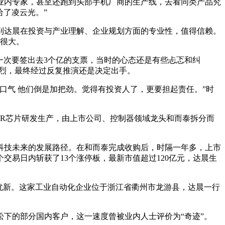
业内专家，甚至还跑到头部手机厂商的生产线，去看同类产品究
给了凌云光。”
到达晨在投资与产业理解、企业规划方面的专业性，值得信赖。
差很大。
一次要签出去3个亿的支票，当时的心态还是有些忐忑和纠
激烈，最终经过反复推演还是决定出手。
口气 他们倒是加把劲。觉得有投资人了，更要担起责任。”时
/R芯片研发生产，由上市公司、控制器领域龙头和而泰拆分而
昌科技未来的发展路径。在和而泰完成收购后，时隔一年多，上市
交易日内斩获了13个涨停板，最新市值超过120亿元，达晨生
犹新。这家工业自动化企业位于浙江省衢州市龙游县，达晨一行
本松下的部分国内客户，这一速度曾被业内人士评价为“奇迹”。