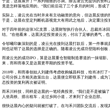
于是，达晨展开了一系列细致的尽调。除去凌云光提供的资料
竟是怎样落地应用的。“我们前后花了三个多月的时间，形成了
实际上，凌云光在当时并未有主动融资的意向，但达晨反馈的
于是，达晨在坚定判断机器视觉大有用武之地后，决定重注投
对于四年前的这张3亿支票，达晨财智执行合伙人、总裁肖冰回
结。”在他看来，达晨决定投资凌云光，付出了足够的勇气，也
令邬曦印象深刻的是，凌云光在接到达晨打款后，第一件事就是
间也证明了达晨的选择是正确的。随着凌云光成功登陆科创板
而凌云光的成功IPO，算是达晨重仓智能制造赛道的一抹缩影
来，而和而泰又是达晨更早期的投资手笔。
2018年，和而泰创始人刘建伟考虑收购铖昌科技，给肖冰打
公司分拆上市相关政策出台，达晨便立即联系了刘建伟，成为了
态投资的复利再次被证明。
而禾川科技，同样是达晨的一笔经典投资。“我们是不是被骗
人坐高铁、搭出租车，走过乡间小道，才来到了企业总部。
很快达晨内心的疑问就被打破了。在与禾川团队交流后，发现其伺