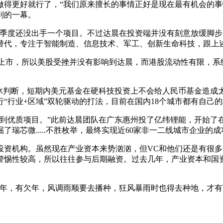
得更好就行了，“我们原来擅长的事情正好是现在最有机会的事情
到的一幕。
第一季度还没出手一个项目。不过达晨在投资端并没有刻意放缓脚
替代，专注于智能制造、信息技术、军工、创新生命科技，跟上
上市，所以美股受挫并没有影响到达晨，而港股流动性有限，系
肖冰判断，短期内美元基金在硬科技投资上不会给人民币基金造成
“行业+区域”双轮驱动的打法，目前在国内18个城市都有自己
投到优质项目。”此前达晨团队在广东惠州投了亿纬锂能，开始了
瑞芯微.....不胜枚举，最终实现近60家非一二线城市企业
投资机构。虽然现在产业资本来势汹汹，但VC和他们还是有很
警惕性较高，所以往往参与后期融资。过去几年，产业资本和国
年，有欠年，风调雨顺要去播种，狂风暴雨时也得去种地，才有