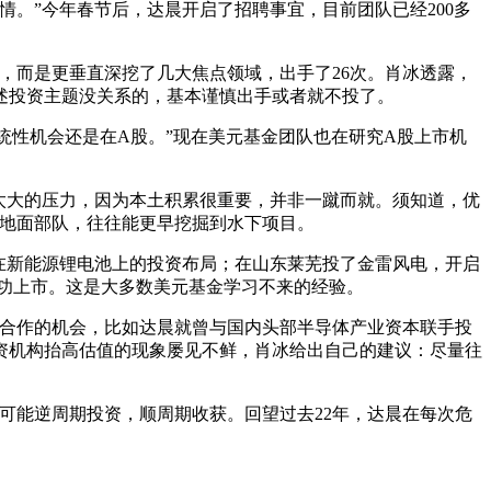
。”今年春节后，达晨开启了招聘事宜，目前团队已经200多
步，而是更垂直深挖了几大焦点领域，出手了26次。肖冰透露，
述投资主题没关系的，基本谨慎出手或者就不投了。
统性机会还是在A股。”现在美元基金团队也在研究A股上市机
太大的压力，因为本土积累很重要，并非一蹴而就。须知道，优
的地面部队，往往能更早挖掘到水下项目。
在新能源锂电池上的投资布局；在山东莱芜投了金雷风电，开启
的成功上市。这是大多数美元基金学习不来的经验。
多合作的机会，比如达晨就曾与国内头部半导体产业资本联手投
资机构抬高估值的现象屡见不鲜，肖冰给出自己的建议：尽量往
可能逆周期投资，顺周期收获。回望过去22年，达晨在每次危