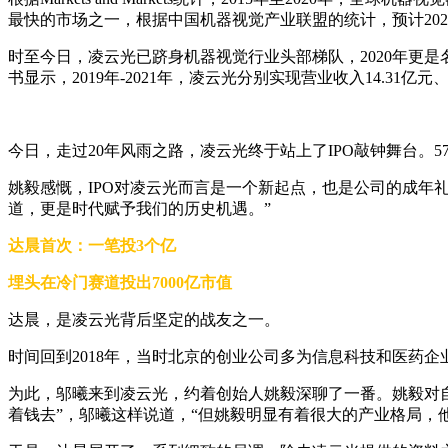
最快的市场之一，根据中国机器视觉产业联盟的统计，预计2020
时至今日，凌云光已跻身机器视觉行业头部梯队，2020年更
书显示，2019年-2021年，凌云光分别实现营业收入14.31亿元、
今日，走过20年风雨之路，凌云光终于站上了IPO敲钟舞台。5
姚毅感慨，IPO对凌云光而言是一个新起点，也是公司的成年礼
道，更是时代赋予我们的历史机遇。”
达晨首次：一笔投3个亿
埋头在冷门赛道投出7000亿市值
达晨，是凌云光背后坚定的战友之一。
时间回到2018年，当时北京的创业公司多为信息科技和医药
为此，邬曦来到凌云光，约着创始人姚毅深聊了一番。姚毅对
着钱去”，邬曦这样说道，“但姚毅明显有着很大的产业格局，