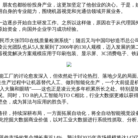
学、朋友也都纷纷投身产业，这更加坚定了他创业的决心。于是，
用自身的专业能力，围绕机器视觉和光通信领域开展业务。
一边逐步开始自主研发工作。之所以这样做，原因在于从代理国
原始资金，向国外企业学习成功经验。
民币大张凹印在线质量检测系统”；随后又与中国印钞造币总公司
云光团队也从5人发展到了2006年的130人规模，迈入发展的
器视觉解决方案规模应用于印刷包装、显示屏、3C消费电子、铁
0、智能工厂的讨论愈发深入，但依然处于讨论热烈、落地少见的局
正能够在生产过程中让机器替代人工、做到智能化生产，一个大前提
植入大脑和眼睛”——这也正是凌云光多年积累所长之处。特别是
。同时，TO B的人工智能与TO C相比，行业大数据更难以获
壁垒，成为算法与应用的胜负手。
路径，持续深耕布局，一方面拓展自动化，将全自动智能视觉设
此挖掘大数据商业价值，以对工业大数据进行系统性抓取、分析、
0年，全球机器视觉器件市场的复合增长率近14%，预计到2025年市场规