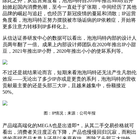
除此之外，从运营角度看，泡泡玛特自2016年推出Molly后开
始掀起国内消费热潮，至今一直处于扩张期，中间经历了其他
品牌的崛起与追赶，也经历了新冠疫情的蔓延和消散；IP运营
角度看，泡泡玛特正努力摆脱被市场诟病的IP依赖症，开始将
更多注意力转移到IP多样化上。
从信达证券研发中心的数据可以看出，泡泡玛特内部的设计人
员两年翻了一倍。成果上内部设计师团队在2020年推出IP小甜
豆，2021年推出IP小野，2020年推出小小的使坏系列等。
不过还是就结果论而言，短期来看泡泡玛特还无法产生凡勃伦
效应——无论出了多少IP亦或是更贵的系列，泡泡玛特的营收
贡献最主要的还是头部三大IP，且越来越集中，份额接近
50%。
图：IP情况；来源：公司年报
产品端高端化的MEGA也是出道即*，从其二手交易价格就可
看出，消费者关注度正在下降，产品也慢慢回归沉寂，而刚出
道的高端产品本质上还是以来原有IP。而除了头部三大IP外，