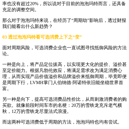
率也没有超过20%，所以说对于目前的泡泡玛特而言，还具备
充足的调整空间。
那么对于泡泡玛特来说，在经历了“周期劫”影响后，透过财报
我们能看出什么新趋势？
03 透过泡泡玛特看可选消费上下之“变”
面对周期风险，可选消费企业也一直试图寻找抵御风险的方法
论。
一种是向上，将产品定位拔高，以实现更大化的提价、溢价甚
至定价能力。根据凡勃伦效应，将满足需求改为满足消费心
理，从而实现产品价值溢价和品牌溢价来抵御周期，毕竟即便
是周期下行，LVMH掌门人伯纳德·阿诺特依旧能坐稳世界首
富。
另一种是向下，提高可选消费品性价比，从而刺激消费者的购
买欲。就像前段时间车市的名梗：20万的雪铁龙充斥老气横
秋，12万的雪铁龙尽显法式浪漫。
而这两种可选消费低于周期的方法，泡泡玛特也均有尝试。