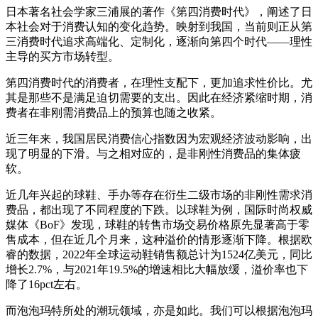
日本著名社会学家三浦展的著作《第四消费时代》，阐述了日
本社会对于消费认知的变化趋势。映射到我国，当前则正从第
三消费时代追求高端化、定制化，逐渐向第四个时代——理性
主导的买方市场转型。
第四消费时代的消费者，在理性支配下，更加追求性价比。尤
其是那些不是满足迫切需要的支出。因此在经济紧缩时期，消
费者在非刚需消费品上的预算也随之收紧。
近三年来，我国居民消费信心指数因为宏观经济波动影响，出
现了明显的下滑。与之相对应的，是非刚性消费品的集体疲
软。
近几年兴起的球鞋、手办等存在衍生二级市场的非刚性需求消
费品，都出现了不同程度的下跌。以球鞋为例，国际时尚权威
媒体《BoF》发现，球鞋的转售市场交易价格原先显著高于零
售成本，但在近几个月来，这种溢价的情形逐渐下降。根据欧
睿的数据，2022年全球运动鞋销售额总计为1524亿美元，同比
增长2.7%，与2021年19.5%的增速相比大幅放缓，溢价率也下
降了16pct左右。
而泡泡玛特所处的潮玩领域，亦是如此。我们可以根据泡泡玛