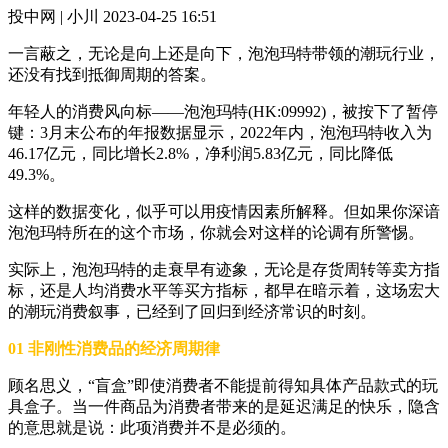
投中网 | 小川
2023-04-25 16:51
一言蔽之，无论是向上还是向下，泡泡玛特带领的潮玩行业，
还没有找到抵御周期的答案。
年轻人的消费风向标——泡泡玛特(HK:09992)，被按下了暂停
键：3月末公布的年报数据显示，2022年内，泡泡玛特收入为
46.17亿元，同比增长2.8%，净利润5.83亿元，同比降低
49.3%。
这样的数据变化，似乎可以用疫情因素所解释。但如果你深谙
泡泡玛特所在的这个市场，你就会对这样的论调有所警惕。
实际上，泡泡玛特的走衰早有迹象，无论是存货周转等卖方指
标，还是人均消费水平等买方指标，都早在暗示着，这场宏大
的潮玩消费叙事，已经到了回归到经济常识的时刻。
01 非刚性消费品的经济周期律
顾名思义，“盲盒”即使消费者不能提前得知具体产品款式的玩
具盒子。当一件商品为消费者带来的是延迟满足的快乐，隐含
的意思就是说：此项消费并不是必须的。