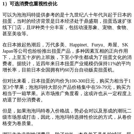
1）可选消费也重视性价比
可以为泡泡玛特提供参考的是十九世纪八十年代兴起于日本的
扭蛋，当时的经济背景是日本经济处于鼎盛期，扭蛋迅速扩张
线下门店，且IP种类十分丰富，包括动漫形象、宠物、食物、
甚至美妆等。
在日本掀起热潮后，万代多美、Happinet、Furyu、寿屋、SK
Japan等公司也纷纷推出扭蛋产品，多种因素互相的正向作用
下，上至五十岁的上班族，下至小学生都成为了扭蛋文化的消
费者。据统计，近四年来日本扭蛋产业规模仍保持11%的平均
增长率，目前日本全国拥有约60万台自动贩卖扭蛋机。
但对比来看，日本扭蛋的均价为100-300日元，购买力相当于1
至3个苹果；泡泡玛特大部分产品价格集中在59-79元，购买力
相当于一箱苹果。从市场推广角度看，这或许也从一定程度上
劝退了部分消费者。
但是，如果泡泡玛特卷入价格战，势必会对以及形成的潮玩二
级市场形成打击，因此，泡泡玛特选择性价比的方式，从卷价
格变为卷质量。