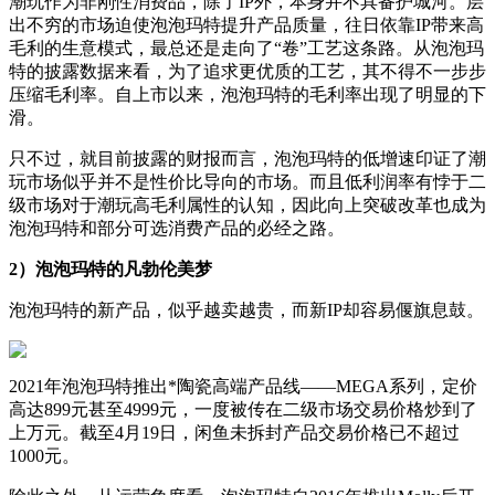
潮玩作为非刚性消费品，除了IP外，本身并不具备护城河。层
出不穷的市场迫使泡泡玛特提升产品质量，往日依靠IP带来高
毛利的生意模式，最总还是走向了“卷”工艺这条路。从泡泡玛
特的披露数据来看，为了追求更优质的工艺，其不得不一步步
压缩毛利率。自上市以来，泡泡玛特的毛利率出现了明显的下
滑。
只不过，就目前披露的财报而言，泡泡玛特的低增速印证了潮
玩市场似乎并不是性价比导向的市场。而且低利润率有悖于二
级市场对于潮玩高毛利属性的认知，因此向上突破改革也成为
泡泡玛特和部分可选消费产品的必经之路。
2）泡泡玛特的凡勃伦美梦
泡泡玛特的新产品，似乎越卖越贵，而新IP却容易偃旗息鼓。
2021年泡泡玛特推出*陶瓷高端产品线——MEGA系列，定价
高达899元甚至4999元，一度被传在二级市场交易价格炒到了
上万元。截至4月19日，闲鱼未拆封产品交易价格已不超过
1000元。