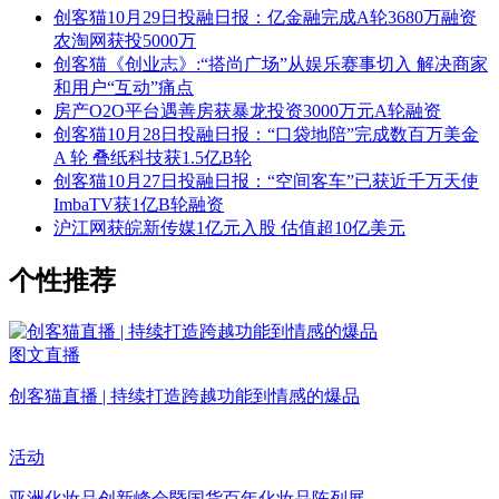
创客猫10月29日投融日报：亿金融完成A轮3680万融资
农淘网获投5000万
创客猫《创业志》:“搭尚广场”从娱乐赛事切入 解决商家
和用户“互动”痛点
房产O2O平台遇善房获暴龙投资3000万元A轮融资
创客猫10月28日投融日报：“口袋地陪”完成数百万美金
A 轮 叠纸科技获1.5亿B轮
创客猫10月27日投融日报：“空间客车”已获近千万天使
ImbaTV获1亿B轮融资
沪江网获皖新传媒1亿元入股 估值超10亿美元
个性推荐
图文直播
创客猫直播 | 持续打造跨越功能到情感的爆品
活动
亚洲化妆品创新峰会暨国货百年化妆品陈列展