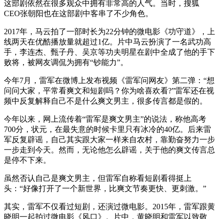
这部剧依然在很多观众中拥有非常高的人气。当时，搜狐
CEO张朝阳也在这部剧中客串了不少角色。
2017年，马云拍了一部时长为22分钟的微电影《功守道》，上
线两天在优酷播放量就超过1亿。片中马云扮演了一名武功高
手，李连杰、甄子丹、吴京等功夫明星在剧中全成了他的手下
败将，被网友调侃为拥有“钞能力”。
今年7月，雷军在微博上发布视频《雷军问网友》第二弹：“想
问问大家，平常看爽文和短剧吗？你为啥喜欢看?”雷军还在视
频中反复解释自己不是什么爽文男主，很多传言都是假的。
今年以来，网上流传着“雷军是爽文男主”的说法，称他高考
700分，状元，在最失意的时候卡里只有冰冷的40亿。后来雷
军反复辟谣，自己其实跟大家一样来自农村，靠勤奋努力一步
一步走到今天。然而，无论他怎么辟谣，关于他的爽文传言总
是停不下来。
虽然否认自己是爽文男主，但雷军自称看短剧看得挺上
头：“好像打开了一个新世界，比爽文节奏更快、更刺激。”
其实，雷军不仅看过短剧，还演过微电影。2015年，雷军跟黄
晓明一起拍过微电影《风口》。片中，黄晓明和雷军以致敬