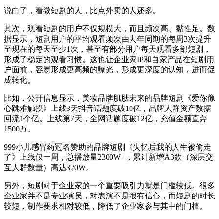
说白了，看微短剧的人，比点外卖的人还多。
其次，观看短剧的用户不仅规模大，而且频次高、黏性足。数
据显示，短剧用户的平均观看频次由去年同期的每周3次提升
至现在的每天至少1次，甚至有部分用户每天观看多部短剧，
形成了稳定的观看习惯。这也让企业家IP和自家产品在短剧用
户面前，容易形成更高频的曝光，形成更深度的认知，进而促
成转化。
比如，公开信息显示，美妆品牌肌肤未来的品牌短剧《爱你像
心跳难触摸》上线3天抖音话题度破10亿，品牌人群资产数据
回流1个亿。上线第7天，全网话题度破12亿，充值金额直奔
1500万。
999小儿感冒药冠名赞助的品牌短剧《失忆后我的人生被偷走
了》上线仅一周，总播放量2300W+，累计新增A3数（深层交
互人群数量）高达320W。
另外，短剧对于企业家的一个重要吸引力就是门槛较低。很多
企业家并不是专业演员，对表演不是很有信心，而短剧的时长
较短，制作要求相对较低，降低了企业家参与其中的门槛。