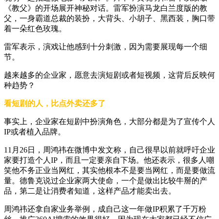
《教父》的开场展开神秘对话。雷军扮演马龙白兰度版的教
父，一身霸道总裁的装扮，大背头、小胡子、黑西装，胸口带
着一朵红色玫瑰。
雷军表示，演戏让他感到十分刺激，因为需要展现每一个细
节。
越来越多的企业家，愿意去演短剧或者短视频，这背后反映何
种趋势？
看短剧的人，比点外卖还多了
事实上，企业家在短剧中扮演角色，大部分都是为了宣传个人
IP或者植入品牌。
11月26日，周鸿祎在微博中发文称，自己很早以前就呼吁企业
家要打造个人IP，而且一定要亲自下场。他还表示，很多人嘲
笑他不务正业当网红，其实他根本不是要当网红，而是要做流
量。德鲁克说过企业家两大使命，一个是做出比较牛掰的产
品，第二是让消费者知道，这样产品才能卖出去。
周鸿祎还拿自家业务举例，成自己这一年做IP积累了千万粉