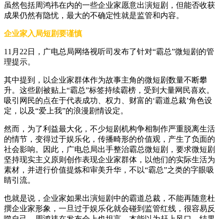
虽然包括周鸿祎在内的一些企业家愿意出演短剧，但能否收获
成果仍然有隐忧，最大的不确定性就是监管和内容。
企业家入局短剧要谨慎
11月22日，广电总局网络视听司发布了针对“霸总”微短剧的管
理提示。
其中提到，以企业家群体作为故事主角的微短剧数量不断攀
升。这些剧被贴上“霸总”标签持续霸榜，受到大量网民喜欢。
吸引网民的点在于代表成功、权力、财富的‘霸道总裁’角色设
定，以及“爱上我”的浪漫剧情设定。
然而，为了利益最大化，不少短剧机构争相制作严重脱离生活
的情节，变得过于娱乐化，传播畸形的价值观，产生了负面的
社会影响。因此，广电总局出手整治霸总微短剧，要求微短剧
坚持现实主义原则创作表现企业家群体，以他们的实际生活为
素材，并进行价值提炼和审美升华，不以“霸总”之类的字眼吸
睛引流。
也就是说，企业家如果出演短剧中的霸道总裁，不能再随意杜
撰企业家形象，一旦过于娱乐化就会碰到监管红线，很容易反
噬自己。周鸿祎在发布会上也坦言，本能以为赶上风口，结果