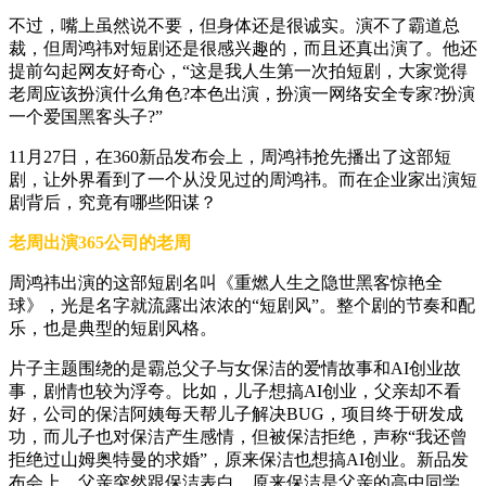
不过，嘴上虽然说不要，但身体还是很诚实。演不了霸道总
裁，但周鸿祎对短剧还是很感兴趣的，而且还真出演了。他还
提前勾起网友好奇心，“这是我人生第一次拍短剧，大家觉得
老周应该扮演什么角色?本色出演，扮演一网络安全专家?扮演
一个爱国黑客头子?”
11月27日，在360新品发布会上，周鸿祎抢先播出了这部短
剧，让外界看到了一个从没见过的周鸿祎。而在企业家出演短
剧背后，究竟有哪些阳谋？
老周出演365公司的老周
周鸿祎出演的这部短剧名叫《重燃人生之隐世黑客惊艳全
球》，光是名字就流露出浓浓的“短剧风”。整个剧的节奏和配
乐，也是典型的短剧风格。
片子主题围绕的是霸总父子与女保洁的爱情故事和AI创业故
事，剧情也较为浮夸。比如，儿子想搞AI创业，父亲却不看
好，公司的保洁阿姨每天帮儿子解决BUG，项目终于研发成
功，而儿子也对保洁产生感情，但被保洁拒绝，声称“我还曾
拒绝过山姆奥特曼的求婚”，原来保洁也想搞AI创业。新品发
布会上，父亲突然跟保洁表白，原来保洁是父亲的高中同学，