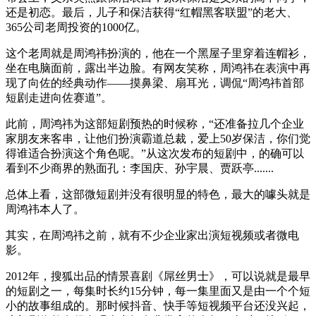
还是初恋。最后，儿子和保洁获得“红帽黑客联盟”的老大、
365公司老周投资的1000亿。
这个老周就是周鸿祎扮演的，他在一个黑屋子里穿着连帽衫，
坐在电脑面前，露出半边脸。有网友笑称，周鸿祎在表演中再
现了向佐的经典动作——摸鼻梁、扇耳光，调侃“周鸿祎首部
短剧走进向佐赛道”。
此前，周鸿祎为这部短剧预热的时候称，“还准备拉几个企业
家朋友来客串，让他们扮演霸道总裁，爱上50岁保洁，你们觉
得谁适合扮演这个角色呢。”从这次发布的短剧中，的确可以
看到不少商界的熟面孔：李国庆、孙宇晨、贾跃亭.......
总体上看，这部微短剧并没有很明显的特色，最大的噱头就是
周鸿祎本人了。
其实，在周鸿祎之前，就有不少企业家出演短视频或者微电
影。
2012年，搜狐出品的情景喜剧《屌丝男士》，可以说就是最早
的短剧之一，每集时长约15分钟，每一集里面又是由一个个短
小的故事组成的。那时候抖音、快手等短视频平台还没兴起，