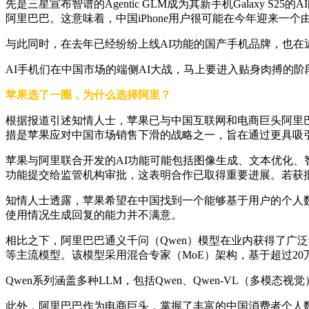
先是三星宣布智谱的Agentic GLM成为其新手机Galaxy S
阿里巴巴。这意味着，中国iPhone用户很可能在今年迎来一个由国
与此同时，在去年已经纷纷上线AI功能的国产手机品牌，也在近期
AI手机们在中国市场的端侧AI大战，马上要进入贴身肉搏的阶
苹果选了一圈，为什么选择阿里？
根据报道引述知情人士，苹果已与中国互联网和电商巨头阿里巴
措是苹果应对中国市场销售下滑的战略之一，旨在通过更具吸引
苹果与阿里联合开发的AI功能可能包括图像生成、文本优化、智
功能提交给监管机构审批，这表明合作已取得重要进展。若获
知情人士透露，苹果希望在中国找到一个能够基于用户的个人数
使用情况生成回复的能力并不满意。
相比之下，阿里巴巴通义千问（Qwen）模型在业内获得了广泛认可和开源影响力
等主流模型。该模型采用混合专家（MoE）架构，基于超过20
Qwen系列涵盖多种LLM，包括Qwen、Qwen-VL（多模态视觉
此外，阿里巴巴作为电商巨头，掌握了丰富的中国消费者个人数据，例