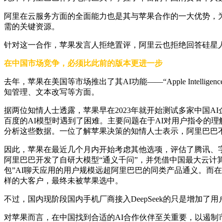
阿里在云服务方面的全面能力也是其与苹果合作的一大优势，为
需的关键资源。
针对这一合作，苹果发言人拒绝置评，阿里云也拒绝回答硅星
在中国市场竞争，必须比此前的版本更进一步
去年，苹果在美国等市场推出了其AI功能——“Apple Intell
知管理、文本改写等方面。
据两位知情人士透露，苹果早在2023年就开始测试多家中国
百度的AI模型时遇到了困难。主要问题在于AI对用户指令的理
分析这些数据。一位了解苹果决策的知情人士表示，阿里巴巴
因此，苹果在最近几个月内开始考虑其他选项，评估了腾讯、字节跳
阿里巴巴开发了自研大模型“通义千问”，并凭借中国最大云计
包”AI聊天应用的用户规模远超阿里巴巴的同类产品通义。而在华为
样的大客户，最终未被苹果选中。
不过，国内现阶段国内手机厂商接入DeepSeek的只是增加
对苹果而言，在中国找到合适的AI合作伙伴至关重要，以遏制