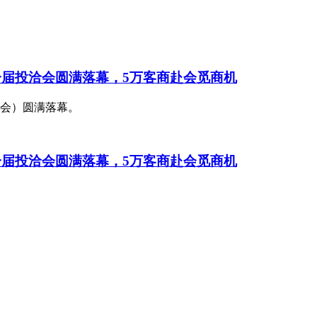
一届投洽会圆满落幕，5万客商赴会觅商机
洽会）圆满落幕。
一届投洽会圆满落幕，5万客商赴会觅商机