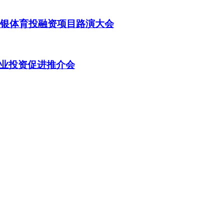
体银体育投融资项目路演大会
产业投资促进推介会