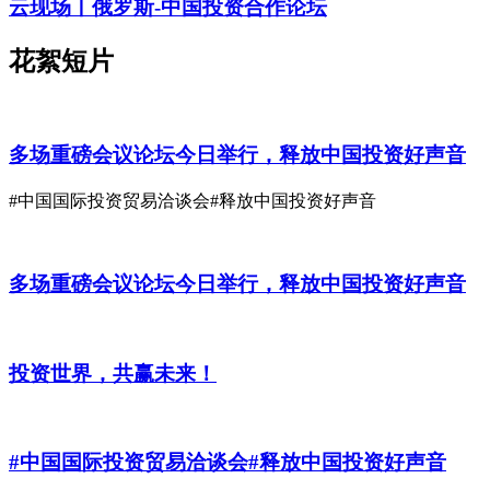
云现场丨俄罗斯-中国投资合作论坛
花絮短片
多场重磅会议论坛今日举行，释放中国投资好声音
#中国国际投资贸易洽谈会#释放中国投资好声音
多场重磅会议论坛今日举行，释放中国投资好声音
投资世界，共赢未来！
#中国国际投资贸易洽谈会#释放中国投资好声音