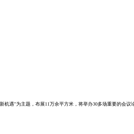
遇"为主题，布展11万余平方米，将举办30多场重要的会议论坛