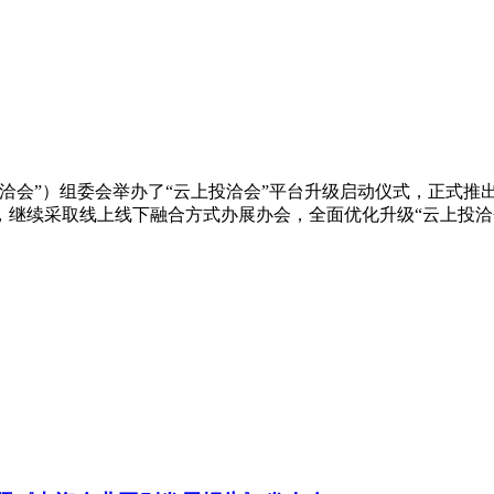
“投洽会”）组委会举办了“云上投洽会”平台升级启动仪式，正式推
继续采取线上线下融合方式办展办会，全面优化升级“云上投洽会”
。