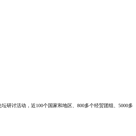
研讨活动，近100个国家和地区、800多个经贸团组、5000多