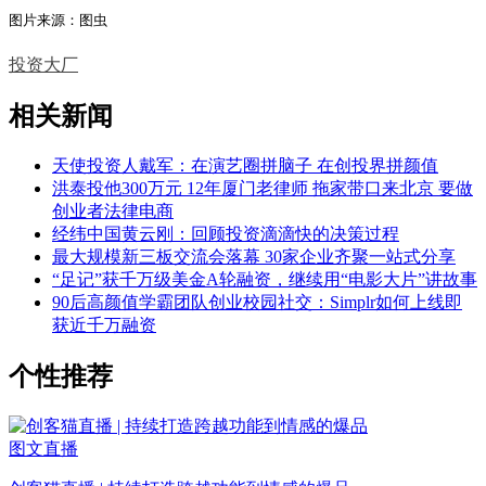
图片来源：图虫
投资
大厂
相关新闻
天使投资人戴军：在演艺圈拼脑子 在创投界拼颜值
洪泰投他300万元 12年厦门老律师 拖家带口来北京 要做
创业者法律电商
经纬中国黄云刚：回顾投资滴滴快的决策过程
最大规模新三板交流会落幕 30家企业齐聚一站式分享
“足记”获千万级美金A轮融资，继续用“电影大片”讲故事
90后高颜值学霸团队创业校园社交：Simplr如何上线即
获近千万融资
个性推荐
图文直播