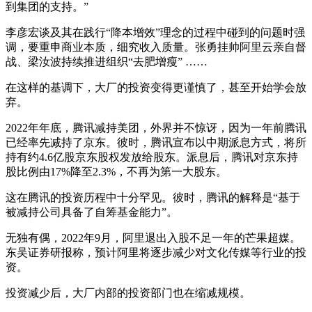
到集团的支持。”
李彦宏谈及其在践行“降本增效”理念的过程中碰到的问题时强
调，要重申商业本质，细究收入质量。张勇挂帅阿里云亲自督
战、梁汝波持续推进组织“去肥增瘦” ……
在这样的基调下，大厂的投资变得更谨慎了，甚至开始学会放
弃。
2022年年底，腾讯减持美团，外界并不惊讶，因为一年前腾讯
已经率先减持了京东。彼时，腾讯宣布以中期派息方式，将所
持有约4.6亿股京东股权发放给股东。派息后，腾讯对京东持
股比例由17%降至2.3%，不再为第一大股东。
这在腾讯的投资历程中十分罕见。彼时，腾讯的解释是“基于
被减持公司具备了自筹基金能力”。
无独有偶，2022年9月，阿里退出入股不足一年的芒果超媒。
东吴证券研报称，预计阿里将逐步减少对文化传媒等行业的投
资。
投资减少后，大厂内部的投资部门也在缩减规模。