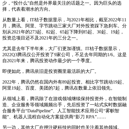
少，“投什么”自然是外界最关注的话题之一。因为巨头的选
择，代表着潮水的方向。
从数量上看，IT桔子数据显示，与2021年相比，截至2022年11
月，腾讯、阿里、字节跳动三家大厂对外投资踩下急刹车。分
别从2021年的273起、82起、65起下降到85起、30起、19起，
投资总项目还不及2021年的三分之一。
尤其是去年下半年来，大厂们更加谨慎。IT桔子数据显示，
2022Q3腾讯仅公开投资了9家公司，不足去年同期的1/6。这是
自2021年来，腾讯投资动作最少的一个季度。
即便如此，腾讯依旧是投资圈里最活跃的大厂。
2022年，腾讯仍然在国内外有89起投资。相比字节跳动19起、
阿里19起、百度、美团的7起，腾讯在数量上依旧领先。
从领域上看，腾讯除了在游戏领域继续保持投资外，在智能制
造、企业服务等领域频频出手，先后投资了一站式实时数据融
合服务平台“DataPipeline”、人工智能技术应用公司“雾帜智
能”、机器人流程自动化方案提供商“影刀 RPA”……
另一边，其他大厂在押注硬科技的同时也关注着其他领域。