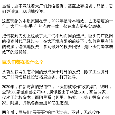
当然，这不意味着大厂们忽略投资，甚至放弃投资，只是，它
们更谨慎、聪明地投资。
这些现象的本质原因在于，2022年是降本增效、去肥增瘦的一
年。大厂“一把手”们的态度一致，都在表态要务实赚钱。
把钱花到刀刃上也成了大厂们不约而同的选择。巨头们广撒网
的投资时代已经过去，在大环境有限的前提下，如何利用有限
的资源，谨慎地投资，拿到最好的投资回报，是巨头们降本增
效下的最优解。
巨头们都在投什么？
从前互联网生态帝国的形成源于对外的投资，除了主业务外，
大厂们习惯通过投资拓展业务、打开边界。
2020年，在新财富的报道中，巨头们被称作“收割者”。彼时，
全球586家独角兽公司中，腾讯投出了将近1/10，高达52家，
仅次于红杉资本；而阿里系（阿里、蚂蚁、云锋）投资了44
家。阿里、腾讯各自坐拥10亿生态圈。
两年后，巨头们“买买买”的时代过去。不过，无论投多