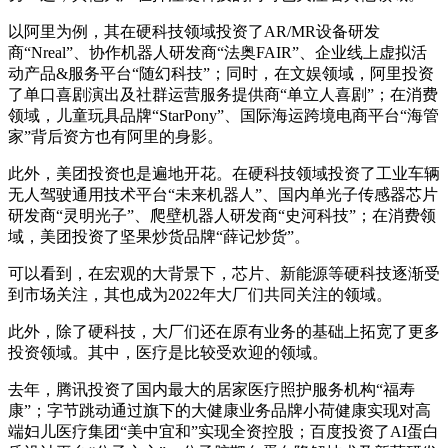
以阿里为例，其在硬科技领域投资了AR/MR设备研发
商“Nreal”、协作机器人研发商“法奥FAIR”、企业线上虚拟活
动产品&服务平台“随幻科技”；同时，在文娱领域，阿里投资
了单口喜剧演出及社群运营服务提供商“单立人喜剧”；在消费
领域，儿童玩具品牌“StarPony”、国际海运跨境电商平台“海管
家”背后资方也有阿里的身影。
此外，美团投资也是遍地开花。在硬科技领域投资了工业车辆
无人驾驶通用技术平台“未来机器人”、国内单光子传感器芯片
研发商“灵明光子”、爬壁机器人研发商“史河科技”；在消费领
域，美团投资了坚果炒货品牌“薛记炒货”。
可以看到，在宏观的大背景下，芯片、新能源等硬科技逐渐受
到市场关注，其也成为2022年大厂们共同关注的领域。
此外，除了硬科技，大厂们还在原有业务的基础上拓宽了更多
投资领域。其中，医疗是比较受欢迎的领域。
去年，腾讯投资了国内最大的居家医疗照护服务机构“福寿
康”；字节跳动通过旗下的大健康业务品牌小荷健康实现对高
端妇儿医疗集团“美中宜和”实现全资控股；百度投资了AI蛋白