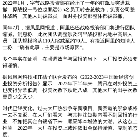
2022年1月，字节战略投资部在经历了一年的狂飙后突遭裁
撤，原战投一号位赵鹏远带5名员工转去总裁办，负责公司整
体战略，其他人则被裁员，而财务投资部整体都被裁撤。
同年7月，据凤凰网报道，阿里巴巴战略投资部门将进行团队
缩减。消息称，此次团队调整涉及阿里战投部内地中高层人
员，团队规模将从110人缩减至约70人。有接近阿里的知情人
士称，“确有此事，主要是市场原因”。
多个事实在证明，在强调效率与回报的当下，大厂投资必须变
得谨慎。
据凤凰网科技和IT桔子联合发布的《2022-2023中国新经济创
业投资分析报告》显示，2022年下半年来，腾讯在对外投资上
也变得异常低调，投资次数下跌近八成，其他大厂的出手次数
更是少之又少。
时代已经变化。过去大厂热烈争夺新项目、新赛道的景象或将
一去不复返。在大厂们看来，与其押注短期内看不到回报的行
业，不如把真金白银省下来，顺应降本增效的大潮。从这点上
推算，2023年，大厂在投资上或许依旧会保持谨慎、克制的态
度。