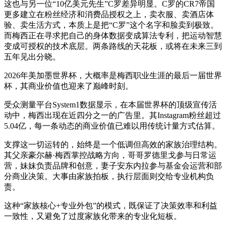
这也与另一位“10亿美元先生”C罗差异明显。C罗的CR7帝国
更多建立在粉丝经济和消费品授权之上，卖衣服、卖酒店体
验、卖生活方式，本质上是把“C罗”这个名字和脸卖到极致。
而梅西正在寻求把自己的身体数据变成算法专利，把运动智慧
变成可授权的技术底层。两条路线的天花板，或将在未来三到
五年见出分晓。
2026年美加墨世界杯，大概率是梅西职业生涯的最后一届世界
杯，其商业价值也迎来了巅峰时刻。
受众测量平台System1数据显示，在本届世界杯的顶级宣传活
动中，梅西出现在近四分之一的广告里。其Instagram粉丝超过
5.04亿，每一条动态的商业价值已难以用传统计量方式估算。
支撑这一切运转的，始终是一个低调但高效的家族治理结构。
其父亲豪尔赫·梅西掌控战略方向，哥哥罗德里戈参与日常运
营，妹妹负责品牌和创意，妻子安东内拉参与基金会运营和部
分商业决策。大事由家族拍板，执行层面则交给专业机构负
责。
这种“家族核心+专业外包”的模式，既保证了决策效率和利益
一致性，又避免了过度家族化带来的专业化短板。