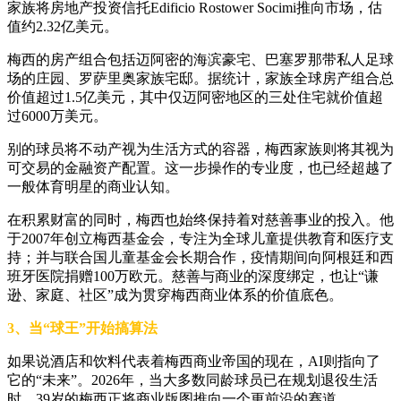
家族将房地产投资信托Edificio Rostower Socimi推向市场，估
值约2.32亿美元。
梅西的房产组合包括迈阿密的海滨豪宅、巴塞罗那带私人足球
场的庄园、罗萨里奥家族宅邸。据统计，家族全球房产组合总
价值超过1.5亿美元，其中仅迈阿密地区的三处住宅就价值超
过6000万美元。
别的球员将不动产视为生活方式的容器，梅西家族则将其视为
可交易的金融资产配置。这一步操作的专业度，也已经超越了
一般体育明星的商业认知。
在积累财富的同时，梅西也始终保持着对慈善事业的投入。他
于2007年创立梅西基金会，专注为全球儿童提供教育和医疗支
持；并与联合国儿童基金会长期合作，疫情期间向阿根廷和西
班牙医院捐赠100万欧元。慈善与商业的深度绑定，也让“谦
逊、家庭、社区”成为贯穿梅西商业体系的价值底色。
3、当“球王”开始搞算法
如果说酒店和饮料代表着梅西商业帝国的现在，AI则指向了
它的“未来”。2026年，当大多数同龄球员已在规划退役生活
时，39岁的梅西正将商业版图推向一个更前沿的赛道。