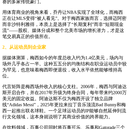
赛的多家传统豪门。
用体育商业的视角来看，乔丹让NBA实现了全球化，而梅西
正在让MLS变得“被人看见”。对于梅西家族而言，选择迈阿密
而非沙特利雅得，本质上是选择了“长期复利”而非“短期现金
流”——股权、媒体分成和整个北美市场的增长潜力，才是这
笔交易真正的价值所在。
2、从运动员到企业家
据媒体测算，梅西如今的年度总收入约为1.4亿美元，场内与
场外几乎各占一半。这种五五分的均衡结构在职业运动员中较
为罕见，也意味着梅西即便退役，收入水平依然能够维持高
位。
代言矩阵是梅西场外收入的核心支柱。2006年，梅西与阿迪达
斯开启合作，并在2017年升级为终身合同，每年带来约2000万
美元的固定收益。阿迪达斯不仅为梅西开设了独立品牌
线“Adidas Messi”，2025年更拉来拉丁音乐顶流Bad Bunny和梅
西一起推出联名球鞋。一个足球运动员的IP能够自然延伸到流
行文化领域，这本身就说明了其商业价值的跨界能力。
在饮料领域，百事公司同时将百事可乐、乐事和Gatorade三个