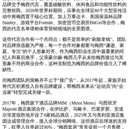
品牌交予梅西代言，覆盖碳酸饮料、休闲食品和功能性饮料的
完整矩阵。2026年世界杯期间，乐事在全球近80个大型宣传活
动中将梅西置于核心位置。加上万事达卡、美国保温杯品牌
Stanley、游戏平台Fortnite、加密货币交易所BitGet等合作，梅
西的代言名单堪称体育营销领域的全景图谱。
这些代言合作有一个共同点：都不是简单的“刷脸拿钱”。团队
对品牌筛选极为严格，每一个合作对象都要与梅西“谦逊、家
庭、专注”的个人形象对齐。作为梅西职业生涯中最重要的经
纪人和幕后推手，父亲豪尔赫·梅西几乎从未给梅西接过与其
形象不符的商业合作，这种克制也为梅西的品牌价值注入了稀
缺性。
但梅西团队的策略并不止于“接广告”，从2017年起，家族开始
将代言积累投入自有品牌建设，帮梅西未来从“运动员”向“企
业家”转型完成关键一跃。
2017年，梅西旗下酒店品牌MiM（Messi Menu）与西班牙
Majestic酒店集团合作，在伊比萨、马略卡、巴塞罗那、安道
尔等度假胜地开设了6家精品酒店，2025年又与美利亚酒店集
团达成管理合作，接入全球分销网络。这些酒店在球迷的支持
下，旺季入住率超过90%，“梅西套房”常常提前一个月售罄，