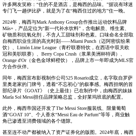
许多网友笑称：“住的不是酒店，是梅西的品味。”据说有球迷
专门飞一趟伊比萨，就是为了在“梅西住过的地方”住一晚。
2024年，梅西与Mark Anthony Group合作推出运动饮料品牌
Más+，产品定位为“新一代补水饮料”，含电解质、维生素、
矿物质和抗氧化剂，不含人工甜味剂和色素。口味命名全部取
自梅西职业生涯的高光时刻——Miami Punch（迈阿密缤纷果
饮）、Limón Lime League（青柠联赛特饮，在西语中双关欧
冠和美职联赛）、Berry Copa Crush（浆果美洲杯特调）、
Orange d'Or（金色金球鲜橙饮），品牌上市一年即成为MLS官
方合作伙伴。
同年，梅西宣布影视制作公司525 Rosario成立，名字取自罗萨
里奥老家的门牌号，透着“不忘初心”的叙事感。梅西担纲的首
部纪录片《GOAT》（史上最佳）已在制作中，由梅西的妹妹
María Sol Messi担任品牌策略总监，全好莱坞班底的配置。
此外，梅西帝国还开发了The Messi Store服装线、限量葡萄
酒“GOAT 10”、个人香水“Messi Eau de Parfum”等等，商业触
角已渗透至消费领域的各个缝隙。
甚至连不动产都被纳入了资产证券化的版图。2024年底，梅西