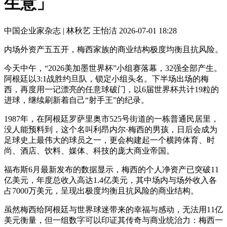
生意」
中国企业家杂志 | 林秋艺 王怡洁
2026-07-01 18:28
内场外资产五五开，梅西家族的商业结构极度均衡且抗风险。
今天中午，“2026美加墨世界杯”小组赛落幕，32强全部产生。
阿根廷以3:1战胜约旦队，锁定小组头名。下半场出场的梅
西，再度用一记漂亮的任意球破门，以6届世界杯共计19粒的
进球，继续刷新着自己“射手王”的纪录。
1987年，在阿根廷罗萨里奥市525号街道的一栋普通民居里，
没人能预料到，这个名叫利昂内尔·梅西的男孩，日后会成为
足球史上最伟大的球员之一，更会构建起一个横跨体育、时
尚、酒店、饮料、媒体、科技的庞大商业帝国。
福布斯6月最新发布的数据显示，梅西的个人净资产已突破11
亿美元，年度总收入高达1.4亿美元，其中场内与场外收入各
占7000万美元，呈现出极度均衡且抗风险的商业结构。
虽然梅西给阿根廷与世界球迷带来的幸福与感动，无法用11亿
美元衡量，但一组数字可以印证其传奇与商业统治力：梅西一