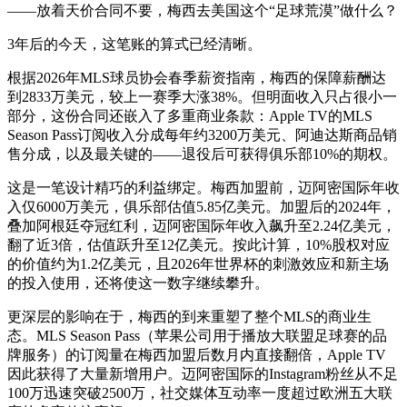
——放着天价合同不要，梅西去美国这个“足球荒漠”做什么？
3年后的今天，这笔账的算式已经清晰。
根据2026年MLS球员协会春季薪资指南，梅西的保障薪酬达
到2833万美元，较上一赛季大涨38%。但明面收入只占很小一
部分，这份合同还嵌入了多重商业条款：Apple TV的MLS
Season Pass订阅收入分成每年约3200万美元、阿迪达斯商品销
售分成，以及最关键的——退役后可获得俱乐部10%的期权。
这是一笔设计精巧的利益绑定。梅西加盟前，迈阿密国际年收
入仅6000万美元，俱乐部估值5.85亿美元。加盟后的2024年，
叠加阿根廷夺冠红利，迈阿密国际年收入飙升至2.24亿美元，
翻了近3倍，估值跃升至12亿美元。按此计算，10%股权对应
的价值约为1.2亿美元，且2026年世界杯的刺激效应和新主场
的投入使用，还将使这一数字继续攀升。
更深层的影响在于，梅西的到来重塑了整个MLS的商业生
态。MLS Season Pass（苹果公司用于播放大联盟足球赛的品
牌服务）的订阅量在梅西加盟后数月内直接翻倍，Apple TV
因此获得了大量新增用户。迈阿密国际的Instagram粉丝从不足
100万迅速突破2500万，社交媒体互动率一度超过欧洲五大联