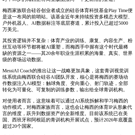
梅西家族联合硅谷创业者成立的硅谷体育科技基金Play Time便
是这一布局的前哨站。该基金近年来持续投资多模态大模型、
户外机器人、AI数据标注等底层赛道，累计投入已超过5000
万美元。
其投资逻辑并不复杂：体育产业的训练、康复、内容生产、粉
丝互动等环节都将被AI重塑，而梅西手中握有这个时代最稀
缺的资源之一——其20余年职业生涯积累的海量、真实、世界
级的赛场运动数据。
MessiAI Coach的推出让这一战略更加具象，这套青训视觉训
练系统由梅西联合硅谷AI团队开发，核心是将梅西的赛场动
作数据注入AI模型：触球角度、变向重心、射门轨迹，全部
转化为可量化、可复制的训练参数，输出给全球青训机构。
对使用者而言，这意味着可以通过AI系统拆解和学习梅西的
动作模式，对梅西家族而言，这也会让梅西的体育IP从形象代
言的维度，跃升到数据资产的全新维度。目前该系统已在美
国、西班牙和阿根廷的青训机构开展试点，预计2026年底覆盖
超过20个国家。