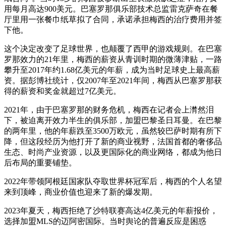
用每月高达900美元。巴塞罗那俱乐部技术总监雷克萨奇在餐
厅里用一张餐巾纸草拟了合同，承诺承担梅西的治疗费用并签
下他。
这个决定改变了足球世界，也颠覆了西甲的游戏规则。在巴塞
罗那效力的21年里，梅西的薪资从青训时期的微薄津贴，一路
攀升至2017年约1.68亿美元的年薪，成为当时足球史上最高薪
资。据彭博社统计，仅2007年至2021年间，梅西从巴塞罗那获
得的薪资和奖金就超过7亿美元。
2021年，由于巴塞罗那的财务危机，梅西在记者会上潸然泪
下，被迫离开效力半生的俱乐部，加盟巴黎圣日耳曼。在巴黎
的两年里，他的年薪跌至3500万欧元，虽然较巴萨时期有所下
降，但这段经历为他打开了新的商业视野，法国首都的奢侈品
生态、时尚产业资源，以及更国际化的商业网络，都成为他日
后布局的重要铺垫。
2022年带领阿根廷国家队夺取世界杯冠军后，梅西的个人名望
来到顶峰，商业价值也迎来了新的爆发期。
2023年夏天，梅西拒绝了沙特联赛高达4亿美元的年薪报价，
选择加盟MLS的迈阿密国际。当时舆论的普遍反应是困惑