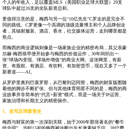
个人的年收入，足以覆盖MLS（美国职业足球大联盟）29支
球队中超过26支的全队薪资总和。
更值得注意的是，梅西与另一位“10亿先生”C罗走的是完全不
同的路线。C罗更像一个高调的顶级流量博主和个人品牌创业
者，其辐射服装、酒店、香水，社交媒体运营，走到哪里都是
焦点。
而梅西的商业逻辑则像是一场家族企业的精密布局，其父亲豪
尔赫·梅西很早便开始参与梅西的价值运作，30年间织出一
张“球场内变现、球场外增值”的商业大网。这张网里，有薪
资、有股权、有酒店、有饮料、有加密货币，现在又多了一个
新赛道——AI。
从罗萨里奥到巴塞罗那，从巴黎到迈阿密，梅西的财富版图随
着他的脚步不断扩张。但与其他体育明星不同的是，梅西的商
业故事并非简单的“代言+薪资”模式，而是一场关于IP运营、
家族治理和长期主义的精密操作。
1、改写足球薪资史
梅西与财富的第一次深刻关联，始于2000年那张著名的“餐巾
纸合同”。当时13岁的梅西被诊断出生长激素缺乏症，治疗费