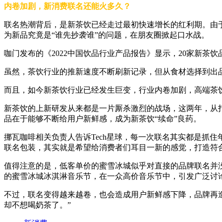
内卷加剧，新消费联名还能火多久？
联名热潮背后，是新茶饮已经走过最初快速增长的红利期。由
为新品究竟是“谁先抄袭谁”的问题，在朋友圈掀起口水战。
咖门发布的《2022中国饮品行业产品报告》显示，20家新茶饮品牌
虽然，茶饮行业的推新速度不断刷新记录，但从食材选择到出
而且，如今新茶饮行业已经发生巨变，行业内卷加剧，高端茶饮
新茶饮的上新研发从来都是一片厮杀激烈的战场，这两年，从
品在于能够不断给用户新鲜感，成为新茶饮“续命”良药。
挪瓦咖啡相关负责人告诉Tech星球，每一次联名其实都是抓住
联名包装，其实就是希望给消费者们耳目一新的感觉，打造符
值得注意的是，低客单价的蜜雪冰城似乎对直接的品牌联名并没
的蜜雪冰城冰淇淋音乐节，在一众高价音乐节中，引发广泛讨
不过，联名变得越来越卷，也会造成用户新鲜感下降，品牌再
却不想喝奶茶了。”