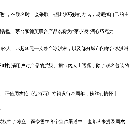
羽毛”，在联名时，会采取一些比较巧妙的方式，规避掉自己的主
酒香型，茅台和德芙联合产品名称为“茅小凌”酒心巧克力，
年轻人，比起69元一支茅台冰淇淋，以及部分城市的茅台冰淇淋
及时打消用户对产品的质疑。据业内人士透露，除了联名包装的
。正值周杰伦《范特西》专辑发行22周年，粉丝们情怀十
？
授权给了薄盒。而奈雪在各个宣传渠道中，也都从未提及周杰