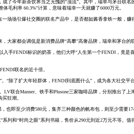
，成了今年新茶饮界当之无愧的“顶流”。其中，瑞幸与茅台联名的
体毛利率 60.3%”计算，意味着瑞幸一天就赚了6000万元。
在一场场引爆社交圈的联名产品中，是否都如酱香拿铁一般，赚
起来，大家都会调侃是新消费品牌“高攀”高奢品牌，瑞幸和茅台的
以入手FENDI标识的奶茶，他们大呼“人生第一个FENDI，竟是
FENDI联名的近十倍。
”。“除了扩大年轻群体，FENDI到底图什么”，成为各大社交
。LV联合Manner、铁手和Plusone三家咖啡品牌，分别
发购买狂潮。
，也即至少消费580元，集齐三种颜色的帆布包，则至少需要17
记”系列和“时尚之眼”系列书籍，售价从290元到近2万元不等。