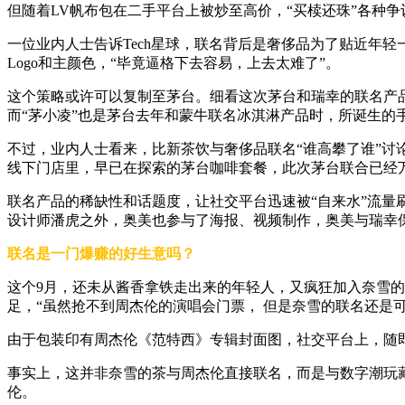
但随着LV帆布包在二手平台上被炒至高价，“买椟还珠”各种争
一位业内人士告诉Tech星球，联名背后是奢侈品为了贴近年
Logo和主颜色，“毕竟逼格下去容易，上去太难了”。
这个策略或许可以复制至茅台。细看这次茅台和瑞幸的联名产品
而“茅小凌”也是茅台去年和蒙牛联名冰淇淋产品时，所诞生的
不过，业内人士看来，比新茶饮与奢侈品联名“谁高攀了谁”讨
线下门店里，早已在探索的茅台咖啡套餐，此次茅台联合已经万
联名产品的稀缺性和话题度，让社交平台迅速被“自来水”流
设计师潘虎之外，奥美也参与了海报、视频制作，奥美与瑞幸
联名是一门爆赚的好生意吗？
这个9月，还未从酱香拿铁走出来的年轻人，又疯狂加入奈雪的
足，“虽然抢不到周杰伦的演唱会门票， 但是奈雪的联名还是
由于包装印有周杰伦《范特西》专辑封面图，社交平台上，随即
事实上，这并非奈雪的茶与周杰伦直接联名，而是与数字潮玩
伦。