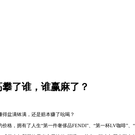
高攀了谁，谁赢麻了？
赚得盆满钵满，还是赔本赚了吆喝？
格，拥有了人生“第一件奢侈品FENDI”、“第一杯LV咖啡”、“