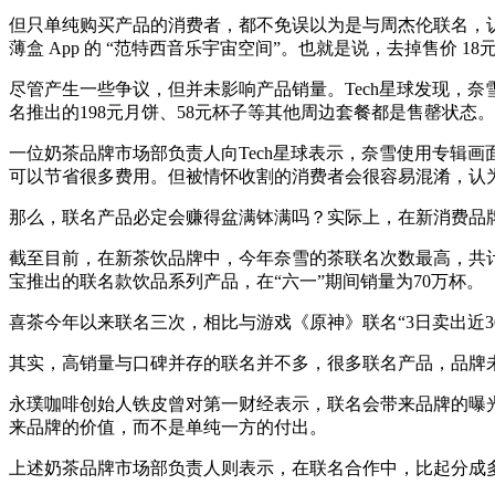
但只单纯购买产品的消费者，都不免误以为是与周杰伦联名，认为
薄盒 App 的 “范特西音乐宇宙空间”。也就是说，去掉售价 1
尽管产生一些争议，但并未影响产品销量。Tech星球发现，
名推出的198元月饼、58元杯子等其他周边套餐都是售罄状态。
一位奶茶品牌市场部负责人向Tech星球表示，奈雪使用专辑
可以节省很多费用。但被情怀收割的消费者会很容易混淆，认
那么，联名产品必定会赚得盆满钵满吗？实际上，在新消费品
截至目前，在新茶饮品牌中，今年奈雪的茶联名次数最高，共计
宝推出的联名款饮品系列产品，在“六一”期间销量为70万杯。
喜茶今年以来联名三次，相比与游戏《原神》联名“3日卖出近300
其实，高销量与口碑并存的联名并不多，很多联名产品，品牌
永璞咖啡创始人铁皮曾对第一财经表示，联名会带来品牌的曝
来品牌的价值，而不是单纯一方的付出。
上述奶茶品牌市场部负责人则表示，在联名合作中，比起分成