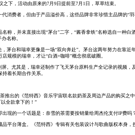
议之下，活动由原来的7月9日提前至7月1日，草草结束。
轻一代消费者，但由于产品溢价高，这些品牌非常珍惜主品牌的“
名称，并未直接出现“茅台”二字，“酱香拿铁”名称选自一种白
手办名称。
论，茅台和瑞幸更像是一场“双向奔赴”。茅台这两年努力在靠近
店规模的瑞幸，才让“白酒+咖啡”概念彻底破圈。
量刷屏。尤其是，瑞幸还制作了飞天茅台原料生产全记录的视频，
保持着长期合作关系。
茶推出的《范特西》音乐宇宙联名款奶茶及周边产品的购买之中
可以全款拿下的！”
出现的一个话题是：奈雪的茶需要按销量给周杰伦支付IP费吗
藏品平台薄盒。《范特西》专辑有关包装设计与歌曲版权本身，