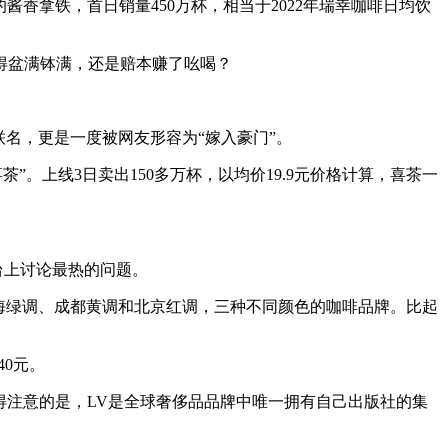
酱香拿铁，首日销量450万杯，相当于2022年瑞幸咖啡日均饮
得盆满钵满，还是赔本赚了吆喝？
联名，更是一度被网友形容为“嫁入豪门”。
喜茶”。上线3日卖出150多万杯，以均价19.9元价格计算，喜茶一
平台上讨论最热的问题。
推出了上海绿调、成都黄调和北京红调，三种不同颜色的咖啡品牌。比起
40元。
值得注意的是，LV是全球奢侈品品牌中唯一拥有自己出版社的集