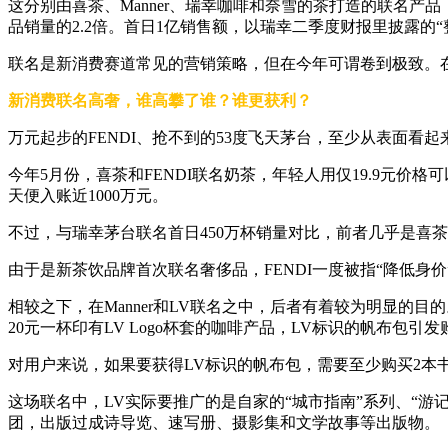
这分别由喜茶、Manner、瑞幸咖啡和奈雪的茶打造的联名产品
品销量的2.2倍。首日1亿销售额，以瑞幸二季度财报里披露的“整
联名是新消费赛道常见的营销策略，但在今年可谓卷到极致。
新消费联名高奢，谁高攀了谁？谁更获利？
万元起步的FENDI、抢不到的53度飞天茅台，至少从表面看
今年5月份，喜茶和FENDI联名奶茶，年轻人用仅19.9元价格可
天便入账近1000万元。
不过，与瑞幸茅台联名首日450万杯销量对比，前者几乎是喜茶
由于是新茶饮品牌首次联名奢侈品，FENDI一度被指“降低身价
相较之下，在Manner和LV联名之中，后者有着较为明显的目的
20元一杯印有LV Logo杯套的咖啡产品，LV标识的帆布包引
对用户来说，如果要获得LV标识的帆布包，需要至少购买2本书
这场联名中，LV实际要推广的是自家的“城市指南”系列、“游
团，出版过成诗导览、速写册、摄影集和文学故事等出版物。