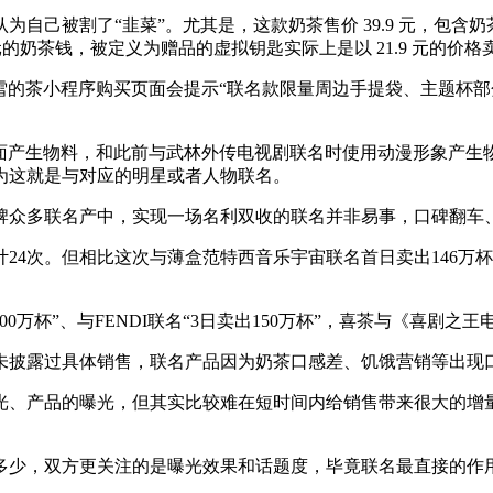
自己被割了“韭菜”。尤其是，这款奶茶售价 39.9 元，包
8元的奶茶钱，被定义为赠品的虚拟钥匙实际上是以 21.9 元的价
奈雪的茶小程序购买页面会提示“联名款限量周边手提袋、主题杯
画面产生物料，和此前与武林外传电视剧联名时使用动漫形象产
为这就是与对应的明星或者人物联名。
牌众多联名产中，实现一场名利双收的联名并非易事，口碑翻车
24次。但相比这次与薄盒范特西音乐宇宙联名首日卖出146万
万杯”、与FENDI联名“3日卖出150万杯”，喜茶与《喜剧之王
未披露过具体销售，联名产品因为奶茶口感差、饥饿营销等出现
光、产品的曝光，但其实比较难在短时间内给销售带来很大的增量
多少，双方更关注的是曝光效果和话题度，毕竟联名最直接的作