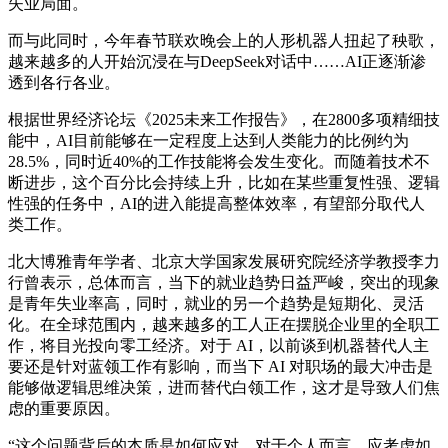
失业局面。
而与此同时，今年春节联欢晚会上的人形机器人扭起了秧歌，
越来越多的人开始沉浸在与DeepSeek对话中……AI正逐渐渗
透到各行各业。
根据世界经济论坛《2025未来工作报告》，在2800多项精细技
能中，AI目前能够在一定程度上达到人类能力的比例约为
28.5%，同时近40%的工作技能将会发生变化。而随着技术不
断进步，这个百分比会持续上升，比如在某些重复性强、逻辑
性强的任务中，AI的进入能提高整体效率，有望部分取代人
类工作。
北大博雅青年学者、北京大学国家发展研究院经济学教授李力
行曾表示，总体而言，当下的就业趋势日益严峻，突出的现象
是青年失业率高，同时，就业的另一个趋势是短期化、灵活
化。在全球范围内，越来越多的工人正在摆脱企业里的全职工
作，将目光投向零工经济。对于 AI，以前谈到机器替代人主
要还是针对蓝领工作有影响，而当下 AI 对职场的最大冲击是
能够做逻辑思维决策，进而替代白领工作，这才是导致人们焦
虑的重要原因。
“这个问题背后的本质是如何应对。对于个人而言，应考虑如