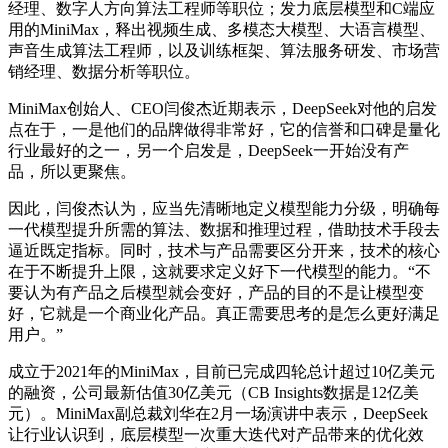
经理、数字人方向算法工程师等职位；发力底层模型和C端应
用的MiniMax，释出视频生成、多模态大模型、大语言模型、
声音生成算法工程师，以及训练框架、算法服务研发、市场营
销经理、数据分析等职位。
MiniMax创始人、CEO闫俊杰近期表示，DeepSeek对他的启发
点在于，一是他们的品牌做得非常好，它的信誉和口碑是量化
行业最好的之一，另一个启发是，DeepSeek一开始没有产
品，所以更聚焦。
因此，闫俊杰认为，应当先清晰地定义模型能力分级，明确每
一代模型提升所需的算法、数据和推理过程，借助技术手段去
逼近既定指标。同时，技术与产品需要区分开来，技术的核心
在于不断提升上限，这就要求定义好下一代模型的能力。“不
要认为有产品之后模型就会变好，产品的目的不是让模型变
好，它就是一个商业化产品。真正需要思考的是怎么更好满足
用户。”
成立于2021年的MiniMax，目前已完成四轮总计超过10亿美元
的融资，公司最新估值30亿美元（CB Insights数据是12亿美
元）。MiniMax副总裁刘华在2月一场演讲中表示，DeepSeek
让行业认识到，底层模型一次重大迭代对产品带来的优化效