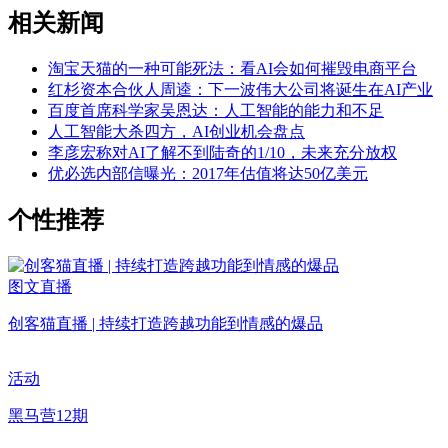
相关新闻
淘宝天猫的一种可能死法：看AI会如何摧毁电商平台
红杉资本合伙人周逵：下一波伟大公司将诞生在AI产业
百度首席科学家吴恩达：人工智能的能力和不足
人工智能大杀四方，AI创业机会盘点
李彦宏称对AI了解不到陆奇的1/10，未来充分放权
优必选内部信曝光：2017年估值将达50亿美元
个性推荐
图文直播
创客猫直播 | 持续打造跨越功能到情感的爆品
活动
黑马营12期