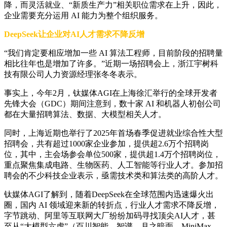
降，而灵活就业、“新质生产力”相关职位需求在上升，因此，
企业需要充分运用 AI 能力为整个组织服务。
DeepSeek让企业对AI人才需求不降反增
“我们肯定要相应增加一些 AI 算法工程师，目前阶段的招聘量
相比往年也是增加了许多。”近期一场招聘会上，浙江宇树科
技有限公司人力资源经理张冬冬表示。
事实上，今年2月，钛媒体AGI在上海徐汇举行的全球开发者
先锋大会（GDC）期间注意到，数十家 AI 和机器人初创公司
都在大量招聘算法、数据、大模型相关人才。
同时，上海近期也举行了2025年首场春季促进就业综合性大型
招聘会，共有超过1000家企业参加，提供超2.6万个招聘岗
位，其中，主会场参会单位500家，提供超1.4万个招聘岗位，
重点聚焦集成电路、生物医药、人工智能等行业人才。参加招
聘会的不少科技企业表示，亟需技术类和算法类的高阶人才。
钛媒体AGI了解到，随着DeepSeek在全球范围内迅速爆火出
圈，国内 AI 领域迎来新的转折点，行业人才需求不降反增，
字节跳动、阿里等互联网大厂纷纷加码寻找顶尖AI人才，甚
至从“大模型六虎”（百川智能、智谱、月之暗面、MiniMax、