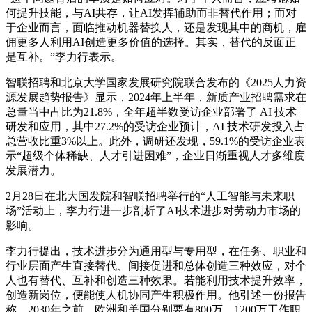
何提升技能，与AI共存，让AI发挥辅助而非替代作用；而对
于企业而言，面临推动机器替换人，还是发现其中的商机，雇
佣更多人利用AI创造更多价值的选择。其实，替代的反面正
是互补。”李力行表示。
智联招聘和北京大学国家发展研究院联合发布的《2025人力资
源发展趋势报告》显示，2024年上半年，新质产业招聘需求在
总量当中占比为21.8%，全年超半数受访企业部署了 AI 技术
研发和应用，其中27.2%的受访企业预计，AI 技术研发投入占
总营收比重3%以上。此外，调研还发现，59.1%的受访企业表
示“超级个体稀缺、人才引进困难”，企业日渐重视人才多维度
发展潜力。
2月28日在北大国发院和智联招聘举行的“人工智能与未来职
场”活动上，李力行进一步剖析了AI技术进步对劳动力市场的
影响。
李力行提出，技术进步分为通用型与专用型，在任务、职业和
行业层面产生直接替代、间接促进和总体创造三种效应，对个
人也有替代、互补和创造三种效果。若能利用技术提升效率，
创造新岗位，便能使人机协同产生积极作用。他引述一份报告
称，2030年之前，欧洲和美国分别要有800万、1200万工作职