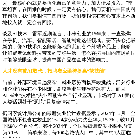
去，最核心的就是要强化自己的竞争力，加大研发投入。”雷
军坦言，在困难的时候，一定要有信心。我们要相信中国的科
技创新，我们要相信中国市场，我们要相信在核心技术上不断
地投入就一定会有回报。
谈及AI技术，雷军近期坦言，小米创业的15年来，一直聚焦
在手机、汽车、智能家居、智能制造这些领域。要下决心把最
新的，像AI技术怎么能够落地到我们各个终端产品上，能够
让消费者体验科技带来的美好生活，怎么在拓展国内市场的同
时能够放眼全球，提高中国产品在全球的影响力。
人才没有被AI取代，招聘者应亟待提高“软技能”
当前，外部环境日趋复杂，就业形势面临严峻挑战，部分行业
和企业仍存在不少困难，高校毕业生规模持续扩大。而且，
AI 催生“技术性”失业可能在各个行业显现，市场对于 AI 替代
人类话题处于“恐慌”且复杂情绪中。
据国家统计局公布的最新失业统计数据显示，2024年12月，全
国城镇不包含在校生的16-24岁劳动力失业率为15.7%，较11月
下降0.4个百分点。整个2024年，全国城镇调查失业率平均值
为5.1%——简单来说，每100名城镇人口中，其中约5人面临