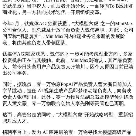
阶跃星辰）当中挖人，而后者开始分化，一面转向To B应用和
商业化，另一方转向技术迭代，开启组织变革。
今年2月，钛媒体AGI独家获悉，“大模型六虎”之一的MiniMax
公司合伙人、副总裁及开放平台负责人魏伟离职，对此，公司
回应称“消息属实”，MiniMax国内B端业务迎来新的发展阶
段，将由其他负责人带领团队。
钛媒体AGI独家获悉，魏伟的下一步可能考虑创业方向，多家
投资机构正在与其接触。此前，MiniMax则确认，其产品负责
人、前今日头条用户产品负责人张前川，因个人原因目前已淡
出公司事务。
同时，据晚点，零一万物原PopAI产品负责人曹大鹏日前加入
字节跳动，担任 AI 视频生成产品即梦移动端负责人，向剪映
负责人张楠汇报。此外，零一万物算法副总裁及模型预训练负
责人黄文灏、零一万物联合创始人李先刚等高管也已离职。
然而，高管出走的同时，“大模型六虎”开始战略转型，重新招
聘对应人才。
招聘平台上，发力 AI 应用层的零一万物寻找大模型高级产品