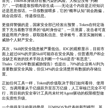
首先，Token本身就存在被污染的风险。大模型没有“判断
力”，一切都是靠投喂内容生成——无论这个内容是正经知识
还是恶意假话。一旦假数据喂多，它的“概率认知”就会跑偏，
就会说假话、传递假信息。
更值得警惕的是，国家安全部已经发出预警，Token在特定场
景下充当着数字世界的“临时身份证”，一旦泄露，攻击者可直
接盗用用户身份，获取隐私信息、登录账号，甚至实施转账，
威胁个人财产安全。
其次，Skill的安全隐患被严重低估。IDC的观察显示，目前市
面上超过60%的开源Skill可能存在安全风险，但普通用户和企
业缺乏有效的技术手段去判断一个Skill是否“有恶意”。
Thales《2026年数据威胁报告》也提出，70%的企业将AI列为
首要数据安全风险，但仅34%的企业清楚所有数据的存储位
置。
正如任何工具一样，Token的价值取决于我们如何看待、使用
它。当调用量从千亿级跃升至百万亿级，人工审核已完全不可
行，而目前的安全审计工具尚未针对Agent驱动的权限模型做
出实质性升级。
一个值得关注的新趋势是，以MISOS为代表的新型模型，其