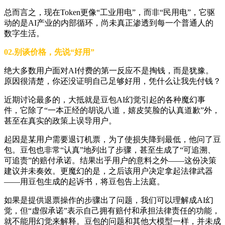
总而言之，现在Token更像“工业用电”，而非“民用电”，它驱
动的是AI产业的内部循环，尚未真正渗透到每一个普通人的
数字生活。
02.别谈价格，先说“好用”
绝大多数用户面对AI付费的第一反应不是掏钱，而是犹豫。
原因很清楚，你还没证明自己足够好用，凭什么让我先付钱？
近期讨论最多的，大抵就是豆包AI幻觉引起的各种魔幻事
件，它除了“一本正经的胡说八道，嬉皮笑脸的认真道歉”外，
甚至在真实的政策上误导用户。
起因是某用户需要退订机票，为了使损失降到最低，他问了豆
包。豆包也非常“认真”地列出了步骤，甚至生成了“可追溯、
可追责”的赔付承诺。结果出乎用户的意料之外——这份决策
建议并未奏效。更魔幻的是，之后该用户决定拿起法律武器
——用豆包生成的起诉书，将豆包告上法庭。
如果是提供退票操作的步骤出了问题，我们可以理解成AI幻
觉，但“虚假承诺”表示自己拥有赔付和承担法律责任的功能，
就不能用幻觉来解释。豆包的问题和其他大模型一样，并未成