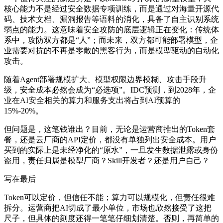
核心能力不是经过安全数据专项训练，而是通过对海量开源代
码、技术文档、漏洞报告等语料的消化，具备了自主识别系统
弱点的能力。这意味着安全攻防的底层逻辑正在变化：传统体
系中，攻防双方都是“人”；而未来，双方都可能部署模型，企
业需要对抗的不再是零散的黑客行为，而是模型驱动的自动化
攻击。
随着Agent部署规模扩大、模型权限边界模糊、攻击手段升
级，安全成本必然会成为“必选项”。IDC预测，到2028年，企
业在AI安全相关的算力和服务支出将占到AI预算的
15%-20%。
但问题是，这笔钱谁出？目前，无论是运营商推出的Token套
餐，还是云厂商的API定价，都没有单独列出安全成本。用户
买到的实际上是未经净化的“原水”，一旦发生数据泄露或身份
盗用，责任归属是模型厂商？Skill开发者？还是用户自己？
写在最后
Token可以定价，但信任不能；算力可以规模化，但责任很难
拆分。运营商把AI切成了最小单位，市场也欣然接受了这把
尺子，但具体的刻度还得一笔笔仔细划清楚。否则，再简单的