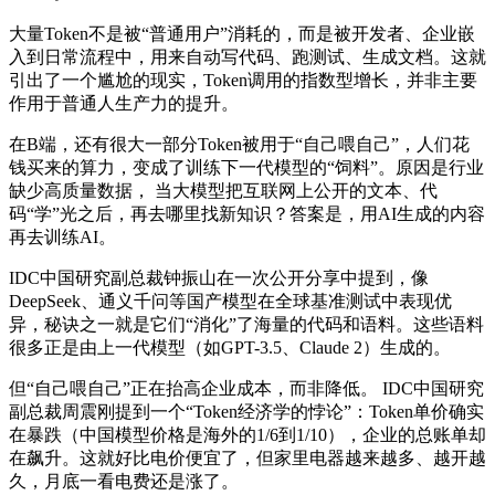
大量Token不是被“普通用户”消耗的，而是被开发者、企业嵌
入到日常流程中，用来自动写代码、跑测试、生成文档。这就
引出了一个尴尬的现实，Token调用的指数型增长，并非主要
作用于普通人生产力的提升。
在B端，还有很大一部分Token被用于“自己喂自己”，人们花
钱买来的算力，变成了训练下一代模型的“饲料”。原因是行业
缺少高质量数据， 当大模型把互联网上公开的文本、代
码“学”光之后，再去哪里找新知识？答案是，用AI生成的内容
再去训练AI。
IDC中国研究副总裁钟振山在一次公开分享中提到，像
DeepSeek、通义千问等国产模型在全球基准测试中表现优
异，秘诀之一就是它们“消化”了海量的代码和语料。这些语料
很多正是由上一代模型（如GPT-3.5、Claude 2）生成的。
但“自己喂自己”正在抬高企业成本，而非降低。 IDC中国研究
副总裁周震刚提到一个“Token经济学的悖论”：Token单价确实
在暴跌（中国模型价格是海外的1/6到1/10），企业的总账单却
在飙升。这就好比电价便宜了，但家里电器越来越多、越开越
久，月底一看电费还是涨了。