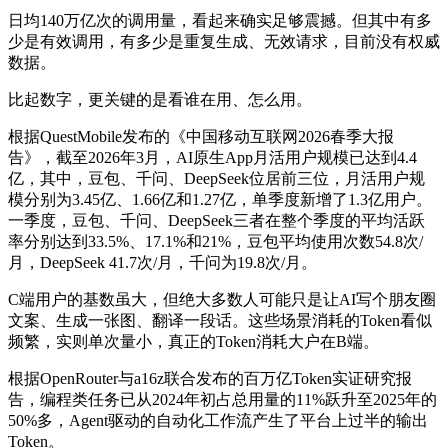
日均140万亿次的调用量，看起来确实足够震撼。但其中有多
少是有效调用，有多少是重复生成、无效请求，目前没有权威
数据。
比起数字，更关键的是看谁在用、怎么用。
根据QuestMobile发布的《中国移动互联网2026春季大报
告》，截至2026年3月，AI原生App月活用户规模已达到4.4
亿，其中，豆包、千问、DeepSeek位居前三位，月活用户规
模分别为3.45亿、1.66亿和1.27亿，单季度新增了1.3亿用户。
一季度，豆包、千问、DeepSeek三者在整个季度的平均活跃
率分别达到33.5%、17.1%和21%，豆包平均使用次数54.8次/
月，DeepSeek 41.7次/月，千问为19.8次/月。
C端用户的基数虽大，但绝大多数人可能只是让AI写个朋友圈
文案、生成一张图、翻译一段话。这些场景消耗的Token看似
频繁，实则单次量小，真正的Token消耗大户在B端。
根据OpenRouter与a16z联合发布的百万亿Token实证研究报
告，编程类任务已从2024年初占总用量的11%跃升至2025年的
50%多，Agent驱动的自动化工作流产生了平台上过半的输出
Token。